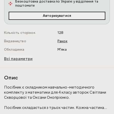
Безкоштовна доставка по Україні у відділення та
поштомати
Авторизуватися
Кількість сторінок
128
Видавництво
Ранок
Обкладинка
М'яка
Всі параметри
Опис
Посібник є складником навчально-методичного
комплекту з математики для 4 класу авторок Світлани
Скворцової та Оксани Онопрієнко.
Посібник складається з трьох частин. Кожна частина
містить: тексти правил; зразки міркувань; завдання на