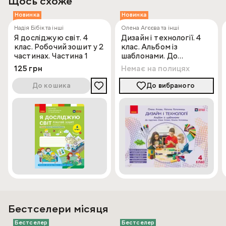
Щось схоже
Призначено для учнів і учениць 4 класу закладів
загальної середньої освіти та вчителів і вчительок
Новинка
Новинка
початкових класів.
Надія Бібік та інші
Олена Агєєва та інші
Я досліджую світ. 4
Дизайн і технології. 4
клас. Робочий зошит у 2
клас. Альбом із
частинах. Частина 1
шаблонами. До
підручника О. Агєєвої,
125 грн
Немає на полицях
Н. Котелянець
До кошика
До вибраного
Бестселери місяця
Бестселер
Бестселер