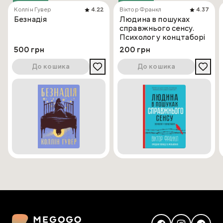
Коллін Гувер
4.22
Віктор Франкл
4.37
Безнадія
Людина в пошуках
справжнього сенсу.
Психолог у концтаборі
500 грн
200 грн
До кошика
До кошика