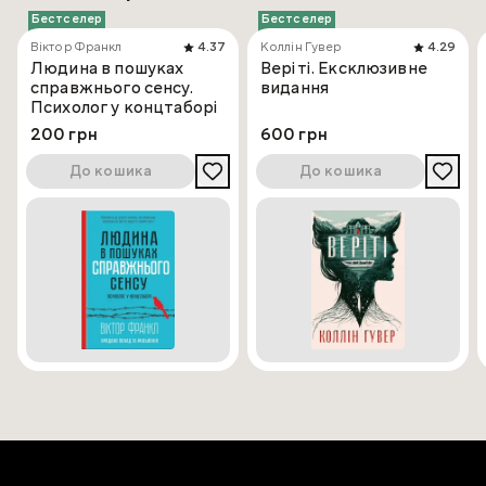
Бестселер
Бестселер
Віктор Франкл
4.37
Коллін Гувер
4.29
Людина в пошуках
Веріті. Ексклюзивне
справжнього сенсу.
видання
Психолог у концтаборі
200 грн
600 грн
До кошика
До кошика