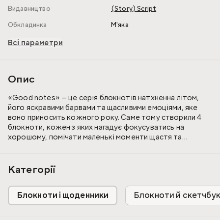
Видавництво
(Story) Script
Обкладинка
М'яка
Всі параметри
Опис
«Good notes» — це серія блокнотів натхненна літом,
його яскравими барвами та щасливими емоціями, яке
воно приносить кожного року. Саме тому створили 4
блокноти, кожен з яких нагадує фокусуватись на
хорошому, помічати маленькі моменти щастя та
створювати їх самотужки.
Всередині:
Категорії
— блокнот формату A5:
Блокноти і щоденники
Блокноти й скетчбу
— 192 сторінки кремового кольору з улюбленим
лінуванням в крапку, щільності 100 г/m2;