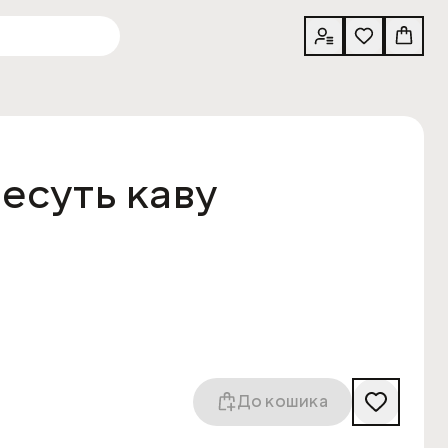
несуть каву
До кошика