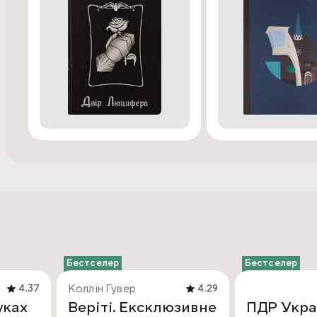
Бестселер
Бестселер
Коллін Гувер
4.37
4.29
уках
Веріті. Ексклюзивне
ПДР Укра