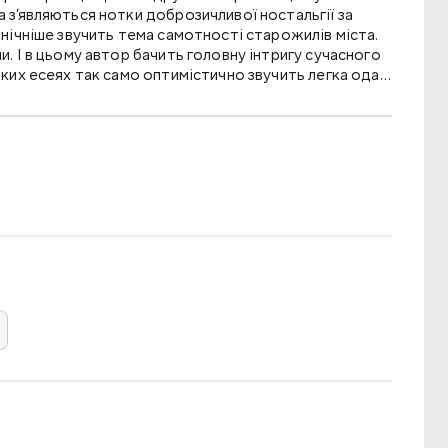
а з’являються нотки доброзичливої ностальгії за
ронічніше звучить тема самотності старожилів міста.
и. І в цьому автор бачить головну інтригу сучасного
отких есеях так само оптимістично звучить легка ода
еся й не пошкодуєте!