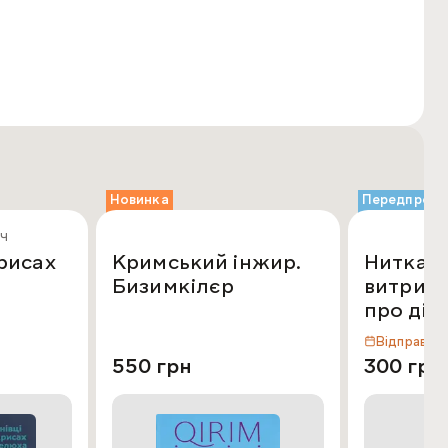
Новинка
Передпрод
ч
крисах
Кримський інжир.
Нитка, 
Бизимкілєр
витрима
про діте
Відправка:
550 грн
300 грн