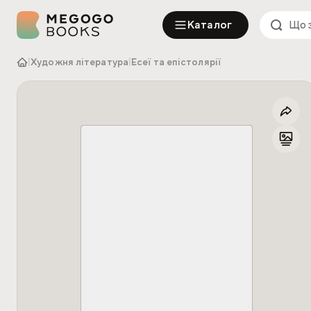
Каталог
|
Художня література
|
Есеї та епістолярії