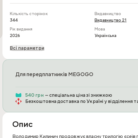
Кількість сторінок
Видавництво
344
Видавництво 21
Рік видання
Мова
2026
Українська
Всі параметри
Для передплатників MEGOGO
540 грн
— спеціальна ціна зі знижкою
Безкоштовна доставка по Україні у відділення 
Опис
Володимир Килинич продовжує власну трилогію єсеїв пр