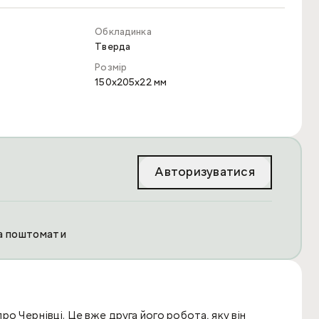
Обкладинка
Тверда
Розмір
150x205x22 мм
Авторизуватися
та поштомати
о Чернівці. Це вже друга його робота, яку він