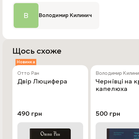
В
Володимир Килинич
Щось схоже
Новинка
Отто Ран
Володимир Килини
Двір Люцифера
Чернівці на 
капелюха
490 грн
500 грн