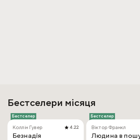
Бестселери місяця
Бестселер
Бестселер
Коллін Гувер
Віктор Франкл
4.22
Безнадія
Людина в пош