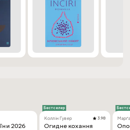
Бестселер
Бестс
Коллін Гувер
Марґа
3.98
їни 2026
Огидне кохання
Опо