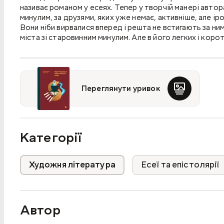
називає романом у есеях. Тепер у творчій манері автор
минулим, за друзями, яких уже немає, активніше, але і
Вони ніби вирвалися вперед і решта не встигають за ним
міста зі старовинним минулим. Але в його легких і кор
Чернівцям, таким рідним і таким знайомим. Прислухайт
Переглянути уривок
Категорії
Художня література
Есеї та епістолярії
Автор