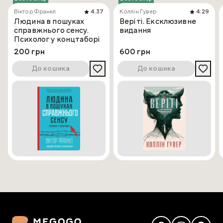
Віктор Франкл
4.37
Коллін Гувер
4.29
Людина в пошуках
Веріті. Ексклюзивне
справжнього сенсу.
видання
Психолог у концтаборі
200 грн
600 грн
До кошика
До кошика