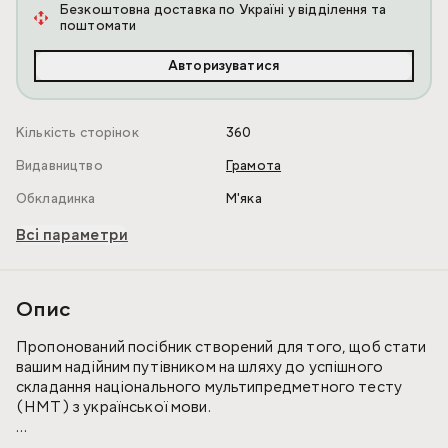
Безкоштовна доставка по Україні у відділення та
поштомати
Авторизуватися
Кількість сторінок
360
Видавництво
Грамота
Обкладинка
М'яка
Всі параметри
Опис
Пропонований посібник створений для того, щоб стати
вашим надійним путівником на шляху до успішного
складання національного мультипредметного тесту
(НМТ) з української мови.
Зрозуміло, наскільки відповідальним є цей етап, тому