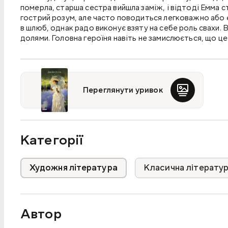
померла, старша сестра вийшла заміж, і відтоді Емма 
гострий розум, але часто поводиться легковажно або е
в шлюб, однак радо виконує взяту на себе роль свахи.
долями. Головна героїня навіть не замислюється, що ц
загрозою її власному щастю — втратою відданого друга,
Переглянути уривок
Категорії
Художня література
Класична літерату
Автор