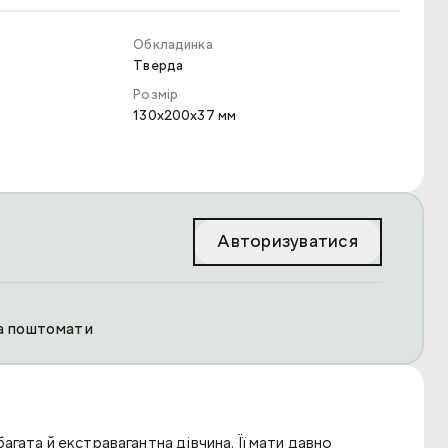
Обкладинка
Тверда
Розмір
130x200x37 мм
Авторизуватися
та поштомати
гата й екстравагантна дівчина. Її мати давно