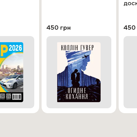
дос
450 грн
450