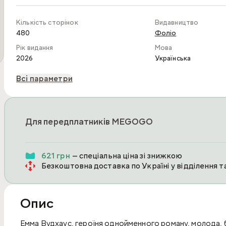
Кількість сторінок
Видавництво
480
Фоліо
Рік видання
Мова
2026
Українська
Всі параметри
Для передплатників MEGOGO
621 грн
— спеціальна ціна зі знижкою
Безкоштовна доставка по Україні у відділення 
Опис
Емма Вудхаус, героїня однойменного роману, молода, ба