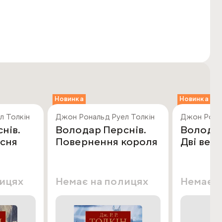
Новинка
Новинка
л Толкін
Джон Рональд Руел Толкін
Джон Ронал
нів.
Володар Перснів.
Володар
рсня
Повернення короля
Дві вежі
лицях
Немає на полицях
Немає н