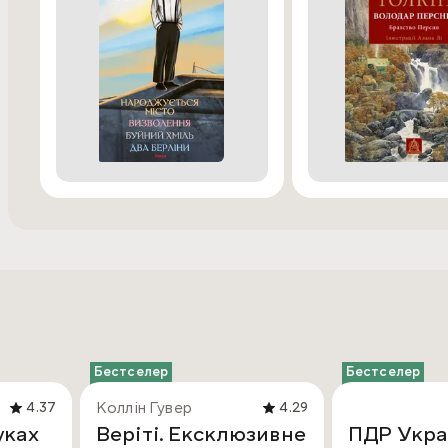
Бестселер
Бестселер
Коллін Гувер
4.37
4.29
уках
Веріті. Ексклюзивне
ПДР Укра