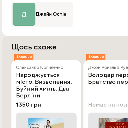
Д
Джейн Остін
Щось схоже
Новинка
Новинка
Олександр Копиленко
Джон Рональд Руе
Народжується
Володар перс
місто. Визволення.
Братство пе
Буйний хміль. Два
Берліни
1350 грн
Немає на по