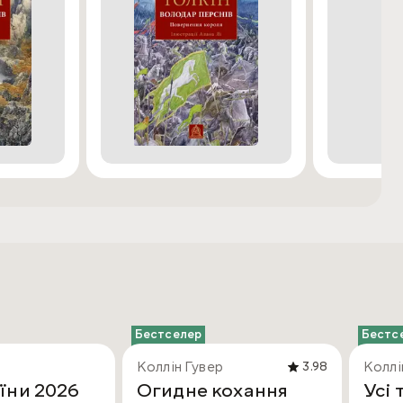
Бестселер
Бестс
Коллін Гувер
Коллі
3.98
їни 2026
Огидне кохання
Усі 