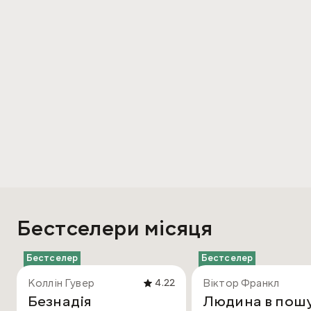
Бестселери місяця
Бестселер
Бестселер
Коллін Гувер
Віктор Франкл
4.22
Безнадія
Людина в пош