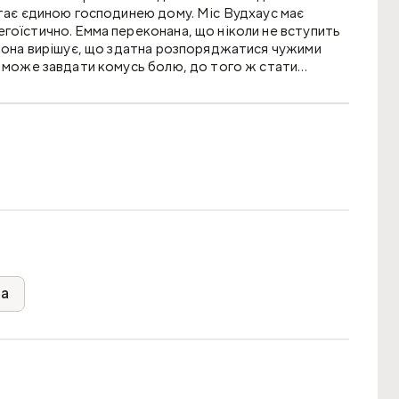
стає єдиною господинею дому. Міс Вудхаус має
гоїстично. Емма переконана, що ніколи не вступить
 Вона вирішує, що здатна розпоряджатися чужими
е може завдати комусь болю, до того ж стати
 який щиро її кохає.
ра