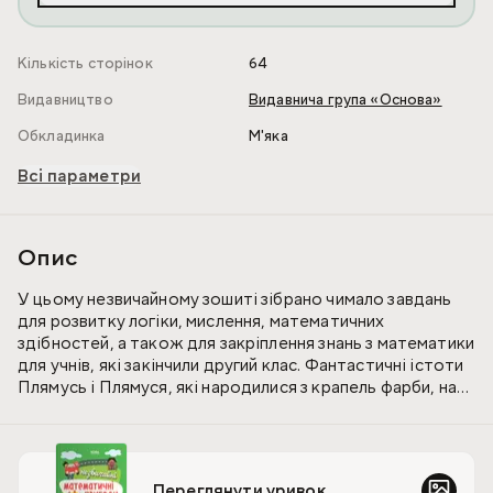
Кількість сторінок
64
Видавництво
Видавнича група «Основа»
Обкладинка
М'яка
Всі параметри
Опис
У цьому незвичайному зошиті зібрано чимало завдань
для розвитку логіки, мислення, математичних
здібностей, а також для закріплення знань з математики
для учнів, які закінчили другий клас. Фантастичні істоти
Плямусь і Плямуся, які народилися з крапель фарби, на
сторінках зошита перетворюються на будь-який
предмет, на будь-кого, змінюють колір. Вони
пропонують дитині не тільки розв’язати різні
математичні завдання, але й здійснити захопливу
Переглянути уривок