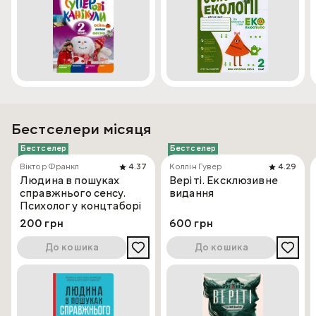
Бестселери місяця
Бестселер
Бестселер
Віктор Франкл
4.37
Коллін Гувер
4.29
Людина в пошуках
Веріті. Ексклюзивне
справжнього сенсу.
видання
Психолог у концтаборі
200 грн
600 грн
До кошика
До кошика