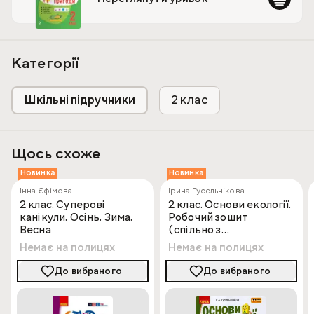
подорож, пізнаючи навколишній світ.
Категорії
Шкільні підручники
2 клас
Щось схоже
Новинка
Новинка
Інна Єфімова
Ірина Гусельнікова
2 клас. Суперові
2 клас. Основи екології.
канікули. Осінь. Зима.
Робочий зошит
Весна
(спільно з
«ПЛЮСПЛЮС»)
Немає на полицях
Немає на полицях
До вибраного
До вибраного