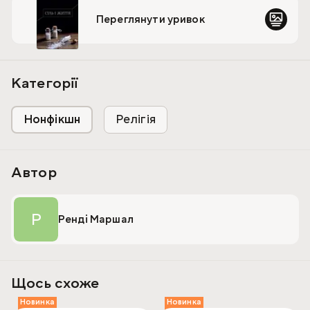
Переглянути уривок
Категорії
Нонфікшн
Релігія
Автор
Р
Ренді Маршал
Щось схоже
Новинка
Новинка