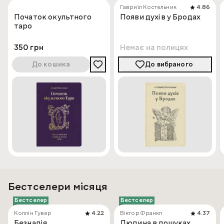
Гавриїл Костельник
4.86
Початок окультного
Появи духів у Бродах
таро
350 грн
Немає на полицях
До кошика
До вибраного
Бестселери місяця
Бестселер
Бестселер
Коллін Гувер
4.22
Віктор Франкл
4.37
Безнадія
Людина в пошуках