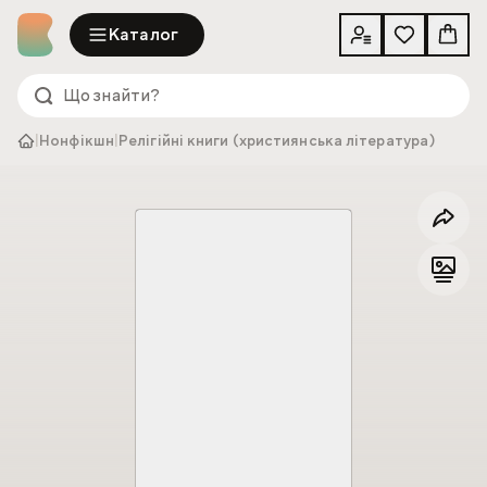
Каталог
|
Нонфікшн
|
Релігійні книги (християнська література)