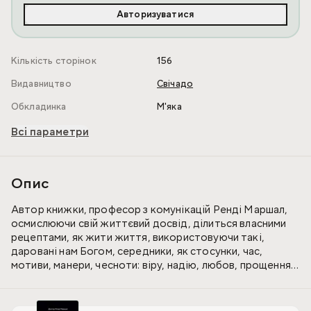
Авторизуватися
Кількість сторінок
156
Видавництво
Свічадо
Обкладинка
М'яка
Всі параметри
Опис
Автор книжки, професор з комунікацій Ренді Маршал,
осмислюючи свій життєвий досвід, ділиться власними
рецептами, як жити життя, використовуючи такі,
даровані нам Богом, середники, як стосунки, час,
мотиви, манери, чесноти: віру, надію, любов, прощення,
мужність, чекання, невдачі, покликання... Щоб відчувати
цього життя смак, а не лише його тривання. Написана
легко, щиро, лаконічно.