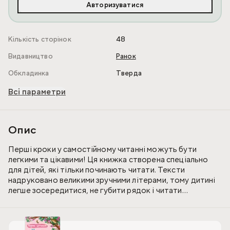
Авторизуватися
Кількість сторінок
48
Видавництво
Ранок
Обкладинка
Тверда
Всі параметри
Опис
Перші кроки у самостійному читанні можуть бути
легкими та цікавими! Ця книжка створена спеціально
для дітей, які тільки починають читати. Тексти
надруковано великими зручними літерами, тому дитині
легше зосередитися, не губити рядок і читати
впевненіше. До збірки увійшли короткі й захопливі
історії, які дитина зможе прочитати до кінця, не
втомлюючись.