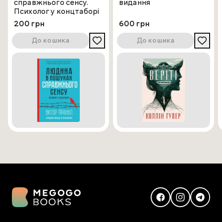
справжнього сенсу.
видання
Психолог у концтаборі
200 грн
600 грн
До кошика
До кошика