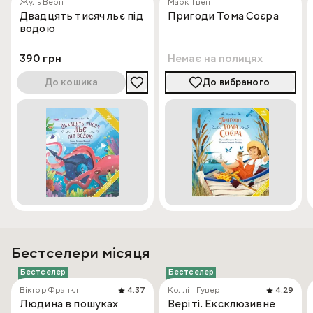
Жуль Верн
Марк Твен
Двадцять тисяч льє під
Пригоди Тома Соєра
водою
390 грн
Немає на полицях
До кошика
До вибраного
Бестселери місяця
Бестселер
Бестселер
Віктор Франкл
4.37
Коллін Гувер
4.29
Людина в пошуках
Веріті. Ексклюзивне