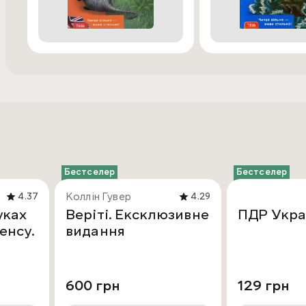
Бестселер
Бестселер
Коллін Гувер
4.37
4.29
уках
Веріті. Ексклюзивне
ПДР Укра
енсу.
видання
600 грн
129 грн