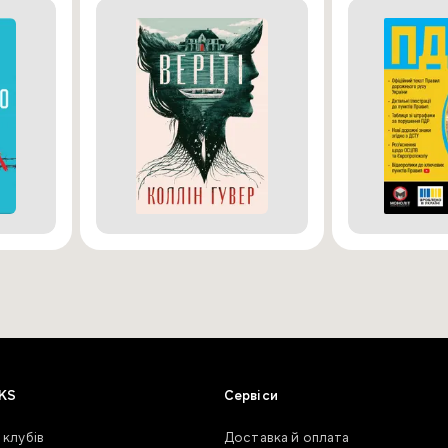
KS
Сервіси
 клубів
Доставка й оплата