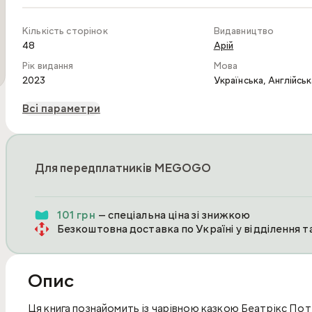
Кількість сторінок
Видавництво
48
Арій
Рік видання
Мова
,
2023
Українська
Англійськ
Всі параметри
Для передплатників MEGOGO
101 грн
— спеціальна ціна зі знижкою
Безкоштовна доставка по Україні у відділення 
Опис
Ця книга познайомить із чарівною казкою Беатрікс Потт