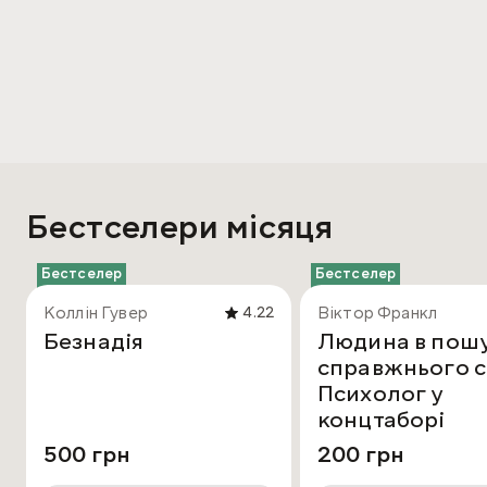
Бестселери місяця
Бестселер
Бестселер
Коллін Гувер
Віктор Франкл
4.22
Безнадія
Людина в пош
справжнього с
Психолог у
концтаборі
500 грн
200 грн