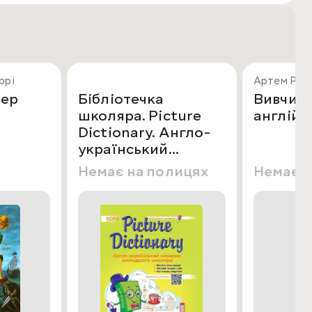
ррі
Артем Ред
тер
Бібліотечка
Вивчи ц
школяра. Picture
англійс
Dictionary. Англо-
український
словник
Немає на полицях
Немає н
молодшого
школяра