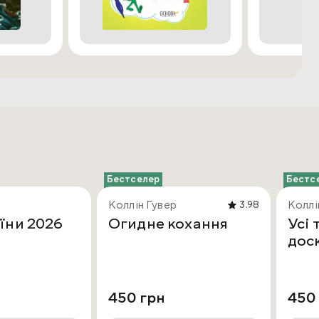
Бестселер
Бестс
Коллін Гувер
Коллі
3.98
їни 2026
Огидне кохання
Усі 
дос
450 грн
450