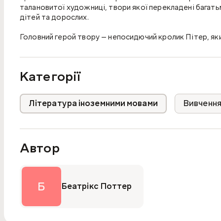
талановитої художниці, твори якої перекладені багать
дітей та дорослих.
Головний герой твору — непосидючий кролик Пітер, яки
неподалік від будиночка фермера. Він, як і кожна дитин
неприємності та халепи. Саме через це в нього з ферм
різних способів проникнути на город фермера, а той п
Категорії
Пітер розумний та спритний, тож йому постійно вдаєть
До книги додано підсумковий тест і англо-український 
Література іноземними мовами
Вивчення
Автор
Б
Беатрікс Поттер