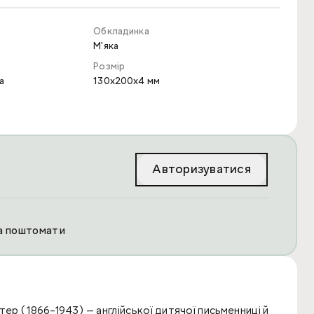
Обкладинка
М'яка
Розмір
а
130x200x4 мм
Авторизуватися
та поштомати
ер (1866–1943) — англійської дитячої письменниці й