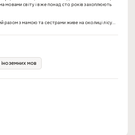
ма мовами світу і вже понад сто років захоплюють
й разом з мамою та сестрами живе на околиці лісу
а, бешкетує і пустує, через що постійно потрапляє в
ером склалися непрості відносини: Пітер вдається до
ерешкоджає цьому, ставлячи усілякі пастки. Але
ся втекти.
словник.
 іноземних мов