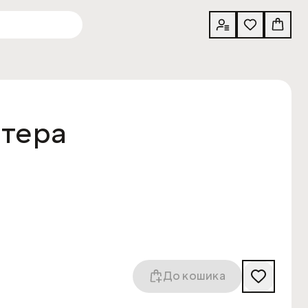
ітера
До кошика