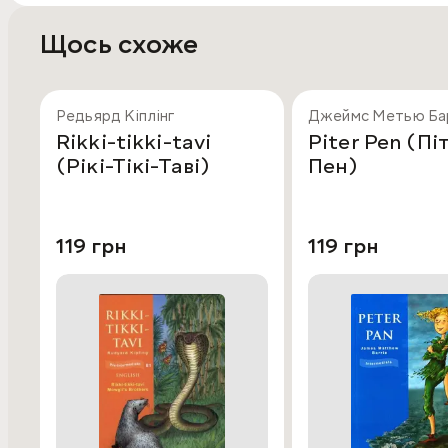
Щось схоже
Редьярд Кіплінг
Джеймс Метью Ба
Rikki-tikki-tavi
Piter Pen (Пі
(Рікі-Тікі-Таві)
Пен)
119 грн
119 грн