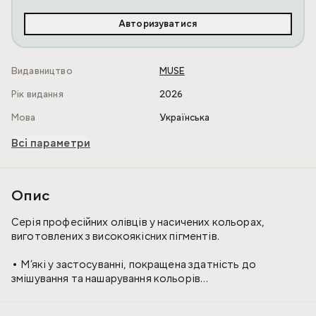
Авторизуватися
Видавництво
MUSE
Рік видання
2026
Мова
Українська
Всі параметри
Опис
Серія професійних олівців у насичених кольорах,
виготовлених з високоякісних пігментів.
• М’які у застосуванні, покращена здатність до
змішування та нашарування кольорів
• Легко підточуються, не утворюють пилу, не
ламаються