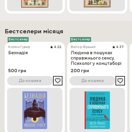
Бестселери місяця
Бестселер
Бестселер
Коллін Гувер
4.22
Віктор Франкл
4.37
Безнадія
Людина в пошуках
справжнього сенсу.
Психолог у концтаборі
500 грн
200 грн
До кошика
До кошика