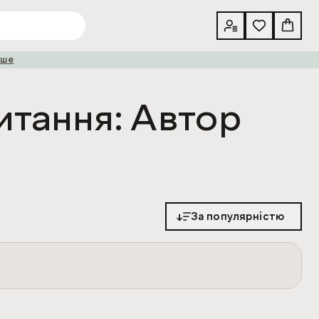
іше
итання: Автор
За популярністю