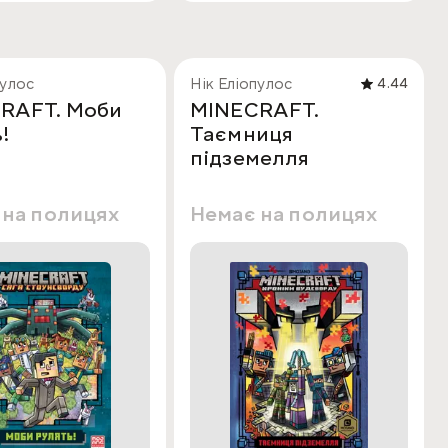
пулос
Нік Еліопулос
4.44
RAFT. Моби
MINECRAFT.
!
Таємниця
підземелля
 на полицях
Немає на полицях