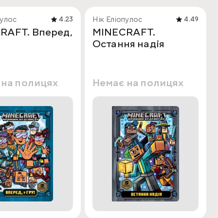
пулос
Нік Еліопулос
4.23
4.49
RAFT. Вперед,
MINECRAFT.
Остання надія
 на полицях
Немає на полицях