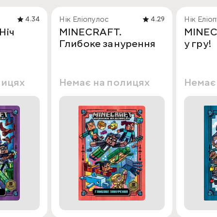
Нік Еліопулос
Нік Еліо
4.34
4.29
Ніч
MINECRAFT.
MINEC
Глибоке занурення
у гру!
лицях
Немає на полицях
Немає