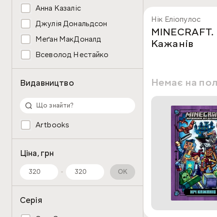
Анна Казаліс
Нік Еліопулос
Джулія Дональдсон
MINECRAFT. 
Меґан МакДоналд
Кажанів
Всеволод Нестайко
Немає на по
Видавництво
Artbooks
Ціна, грн
OK
Серія