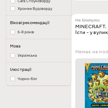
Сага Стоунсворду
Хроніки Вудсворду
Нік Еліопулос
Вікові рекомендації
MINECRAFT.
їсти - у вулик
6-8 років
Мова
Немає на по
Українська
Ілюстрації
Чорно-білі