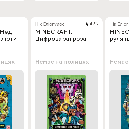
Нік Еліопулос
Нік Еліо
4.36
 Мед
MINECRAFT.
MINEC
 лізти
Цифрова загроза
рулять
лицях
Немає на полицях
Немає