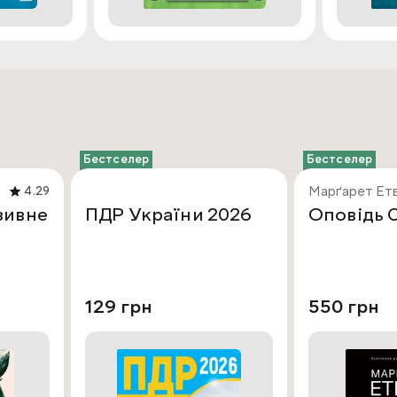
Бестселер
Бестселер
Марґарет Ет
4.29
зивне
ПДР України 2026
Оповідь 
129 грн
550 грн