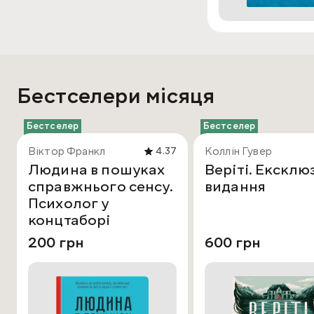
Бестселери місяця
Бестселер
Бестселер
Віктор Франкл
Коллін Гувер
4.37
Людина в пошуках
Веріті. Ексклю
справжнього сенсу.
видання
Психолог у
концтаборі
200 грн
600 грн