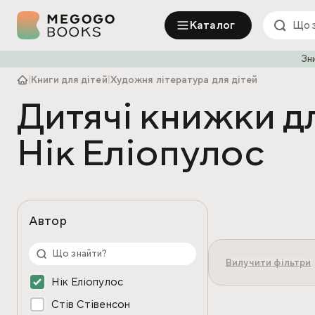
Каталог
Зн
|
Книги для дітей
|
Художня література для дітей
Дитячі книжки д
Нік Еліопулос
Автор
Вилучити фільтри
Нік Еліопулос
Стів Стівенсон