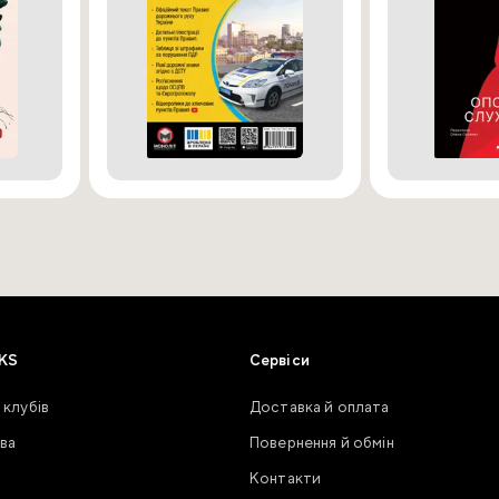
KS
Сервіси
 клубів
Доставка й оплата
ва
Повернення й обмін
Контакти