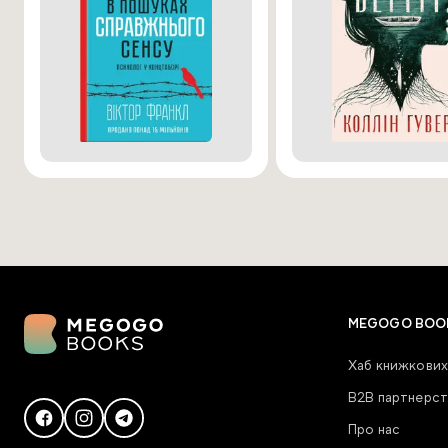
MEGOGO BOO
Хаб книжкових
В2В партнерст
Про нас