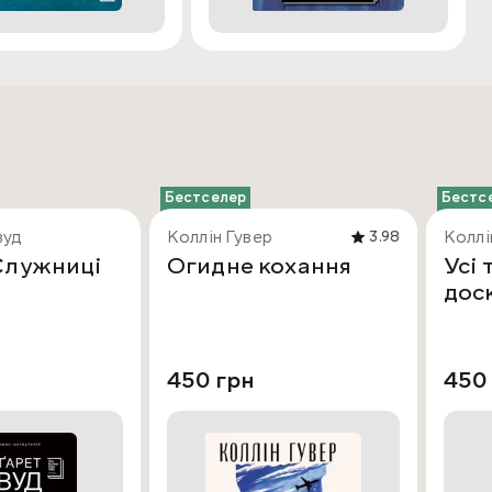
Бестселер
Бестс
вуд
Коллін Гувер
Коллі
3.98
Служниці
Огидне кохання
Усі 
дос
450 грн
450