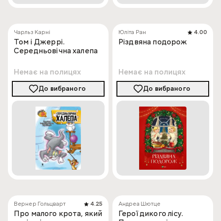
Чарльз Карні
Юліта Ран
4.00
Том і Джеррі.
Різдвяна подорож
Середньовічна халепа
Немає на полицях
Немає на полицях
До вибраного
До вибраного
Вернер Гольцварт
4.25
Андреа Шютце
Про малого крота, який
Герої дикого лісу.