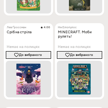
Лев Ґроссман
4.00
Нік Еліопулос
Срібна стріла
MINECRAFT. Моби
рулять!
Немає на полицях
Немає на полицях
До вибраного
До вибраного