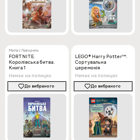
Матіас Лаворель
FORTNITE.
LEGO® Harry Potter™.
Королівська битва.
Сортувальна
Книга 1
церемонія
Немає на полицях
Немає на полицях
До вибраного
До вибраного