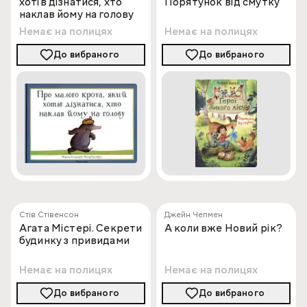
хотів дізнатися, хто
Порятунок від смутку
наклав йому на голову
Немає на полицях
Немає на полицях
До вибраного
До вибраного
Стів Стівенсон
Джейн Чепмен
Агата Містері. Секрети
А коли вже Новий рік?
будинку з привидами
Немає на полицях
Немає на полицях
До вибраного
До вибраного