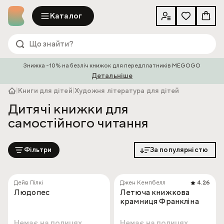
Каталог
Знижка -10% на безліч книжок для передплатників MEGOGO
Детальніше
|
Книги для дітей
|
Художня література для дітей
Дитячі книжки для
самостійного читання
Фільтри
За популярністю
Дейв Пілкі
Джен Кемпбелл
4.26
Людопес
Летюча книжкова
крамниця Франкліна
Немає на полицях
Немає на полицях