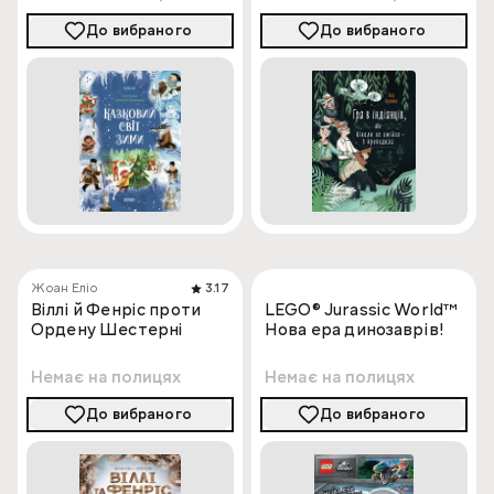
До вибраного
До вибраного
Жоан Еліо
3.17
Віллі й Фенріс проти
LEGO® Jurassic World™
Ордену Шестерні
Нова ера динозаврів!
Немає на полицях
Немає на полицях
До вибраного
До вибраного