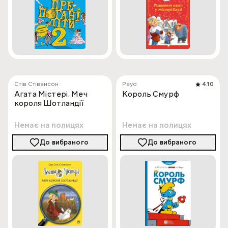
Стів Стівенсон
Peyo
4.10
Агата Містері. Меч
Король Смурф
короля Шотландії
Немає на полицях
Немає на полицях
До вибраного
До вибраного