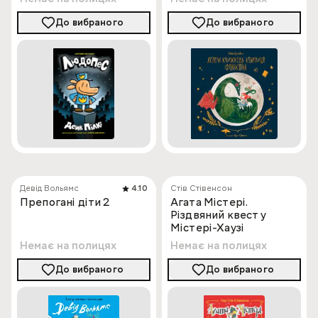
До вибраного
До вибраного
Девід Вольямс
4.10
Стів Стівенсон
Препогані діти 2
Агата Містері.
Різдвяний квест у
Містері-Хаузі
Немає на полицях
Немає на полицях
До вибраного
До вибраного