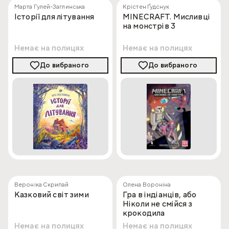
Марта Гулей-Заглинська
Крістен Ґудснук
Історії для літування
MINECRAFT. Мисливці
на монстрів 3
Немає на полицях
Немає на полицях
До вибраного
До вибраного
Вероніка Скрипай
Олена Вороніна
Казковий світ зими
Гра в індіанців, або
Ніколи не смійся з
крокодила
Немає на полицях
Немає на полицях