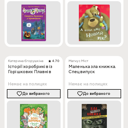
Катерина Єгорушкіна
4.70
Магнус Міст
Історії хоробриків із
Маленька зла книжка.
Горішкових Плавнів
Спецвипуск
Немає на полицях
Немає на полицях
До вибраного
До вибраного