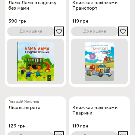
Лама Лама в садочку
Книжка з наліпками.
без мами
Транспорт
390 грн
119 грн
До кошика
До кошика
Геннадій Меламед
Лісові звірята
Книжка з наліпками.
Тварини
129 грн
119 грн