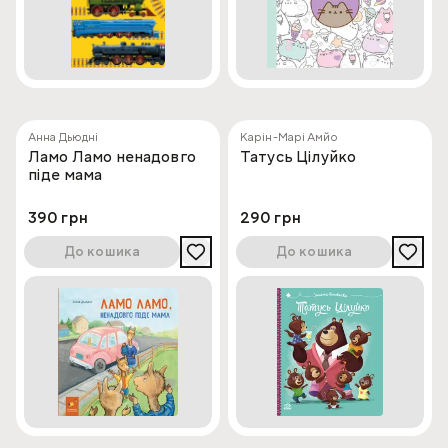
Анна Дьюдні
Карін-Марі Амйо
Ламо Ламо ненадовго
Татусь Цілуйко
піде мама
390 грн
290 грн
До кошика
До кошика