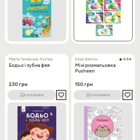
Марта Галевська-Кустра
Клер Белтон
4.54
Бодьо і зубна фея
Мінірозмальовка
Pusheen
230 грн
150 грн
До кошика
До кошика