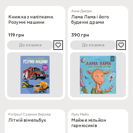
Анна Дьюдні
Книжка з наліпками.
Лама Лама і його
Розумні машини
буденні драми
119 грн
390 грн
До кошика
До кошика
Ротраут Сузанне Бернер
Лулу Майо
Літній вімельбух
Майже мільйон
гарнюсиків