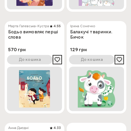
Марта Галевська-Кустра
4.55
Ірина Сонечко
Бодьо вимовляє перші
Балакучі тваринки.
слова
Бичок
570 грн
129 грн
До кошика
До кошика
Анна Дьюдні
4.33