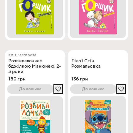
Юлія Каспарова
Розвивалочка з
Ліло і Стіч.
бджілкою Манюнею. 2-
Розмальовка
3 роки
180 грн
136 грн
До кошика
До кошика