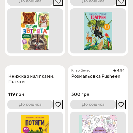
До кошика
До кошика
Клер Белтон
4.54
Книжка з наліпками.
Розмальовка Pusheen
Потяги
119 грн
300 грн
До кошика
До кошика