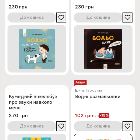
230 грн
230 грн
До кошика
До кошика
Акція
Ірина Таровита
Кумедний вiмельбух
Водні розмальовки
про звуки навколо
мене
270 грн
102 грн
-15%
120
До кошика
До кошика