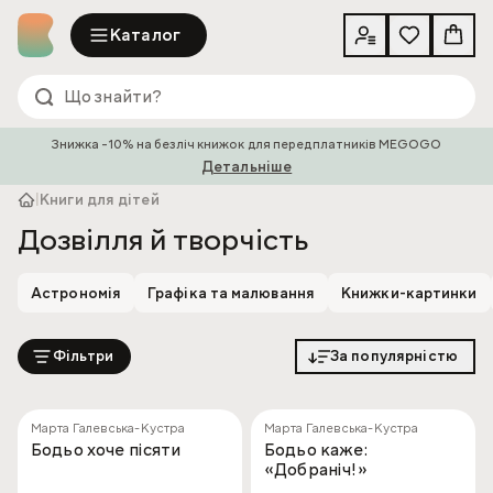
Каталог
Знижка -10% на безліч книжок для передплатників MEGOGO
Детальніше
|
Книги для дітей
Дозвілля й творчість
Астрономія
Графіка та малювання
Книжки-картинки
Фільтри
За популярністю
Марта Галевська-Кустра
Марта Галевська-Кустра
Бодьо хоче пісяти
Бодьо каже:
«Добраніч!»