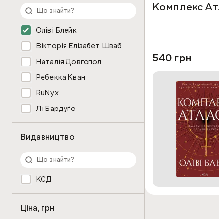
Комплекс Ат
Оліві Блейк
Вікторія Елізабет Шваб
540 грн
Наталія Довгопол
Ребекка Кван
RuNyx
Лі Бардуґо
Видавництво
КСД
Ціна, грн