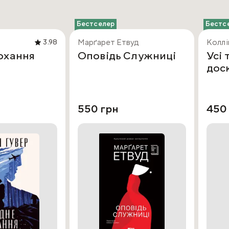
Бестселер
Бестс
Марґарет Етвуд
Коллі
3.98
охання
Оповідь Служниці
Усі 
дос
550 грн
450