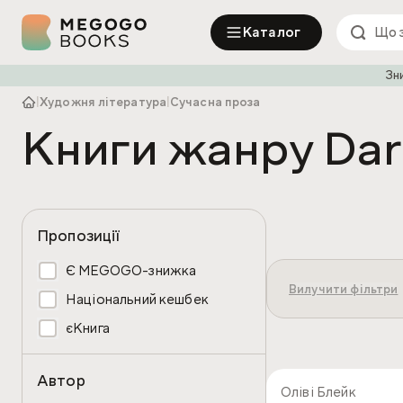
Каталог
Зн
|
Художня література
|
Сучасна проза
Книги жанру Dar
Пропозиції
Є MEGOGO-знижка
Вилучити фільтри
Національний кешбек
єКнига
Автор
Оліві Блейк