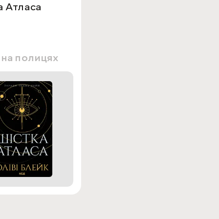
а Атласа
 на полицях