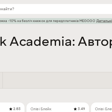
ижка -10% на безліч книжок для передплатників MEGOGO
Детальн
k Academia: Автор
Оліві Блейк
Оліві Бл
2.83
3.49