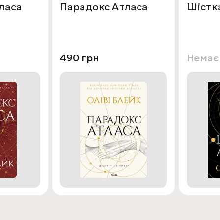
ласа
Парадокс Атласа
Шістк
490 грн
Немає