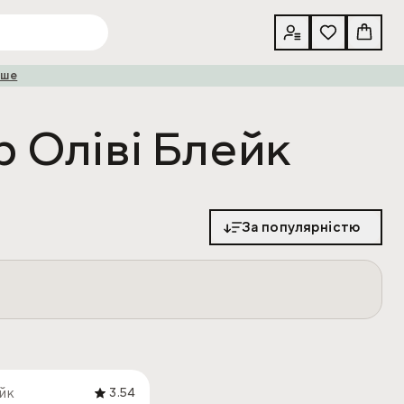
іше
 Оліві Блейк
За популярністю
ейк
3.54