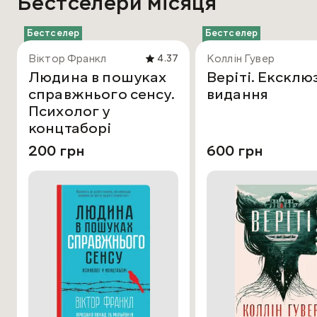
Бестселери місяця
Бестселер
Бестселер
Віктор Франкл
Коллін Гувер
4.37
Людина в пошуках
Веріті. Ексклю
справжнього сенсу.
видання
Психолог у
концтаборі
200 грн
600 грн