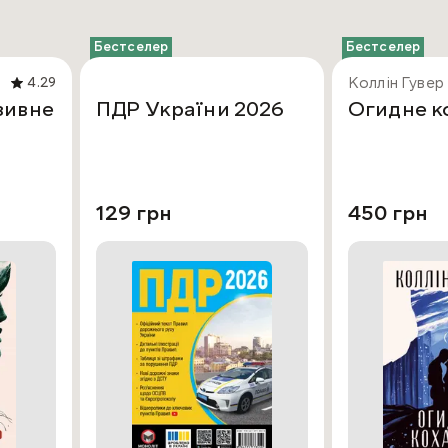
Бестселер
Бестселер
Коллін Гувер
4.29
зивне
ПДР України 2026
Огидне к
129 грн
450 грн