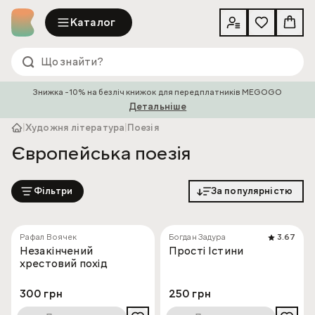
Каталог
Знижка -10% на безліч книжок для передплатників MEGOGO
Детальніше
|
Художня література
|
Поезія
Європейська поезія
Фільтри
За популярністю
Рафал Воячек
Богдан Задура
3.67
Незакінчений
Прості Істини
хрестовий похід
300 грн
250 грн