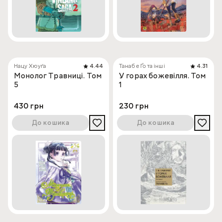
Нацу Хюуґа
4.44
Танабе Ґо та інші
4.31
Монолог Травниці. Том
У горах божевілля. Том
5
1
430 грн
230 грн
До кошика
До кошика