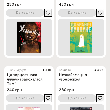
250 грн
450 грн
До кошика
До кошика
Шін'ічі Фукуда
4.18
Канна Кіі
3.92
Ця порцелянова
Незнайомець з
лялечка закохалася.
узбережжя
Том 1
240 грн
280 грн
До кошика
До кошика