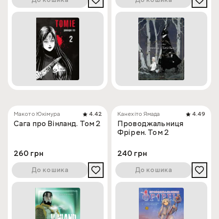
До кошика
До кошика
Макото Юкімура
4.42
Канехіто Ямада
4.49
Сага про Вінланд. Том 2
Проводжальниця
Фрірен. Том 2
260 грн
240 грн
До кошика
До кошика