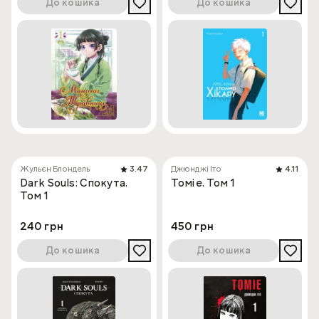
До кошика
До кошика
Жульєн Блондель
3.47
Джюнджі Іто
4.11
Dark Souls: Спокута.
Томіе. Том 1
Том 1
240 грн
450 грн
До кошика
До кошика