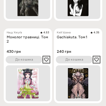
Нацу Хюуґа
4.53
Кей Урана
4.35
Монолог травниці. Том
Gachiakuta. Том 1
2
430 грн
240 грн
До кошика
До кошика