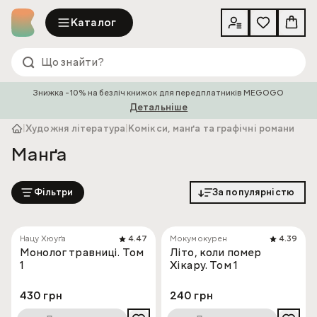
Каталог
Знижка -10% на безліч книжок для передплатників MEGOGO
Детальніше
|
Художня література
|
Комікси, манґа та графічні романи
Манґа
Фільтри
За популярністю
Нацу Хюуґа
4.47
Мокумокурен
4.39
Монолог травниці. Том
Літо, коли помер
1
Хікару. Том 1
430 грн
240 грн