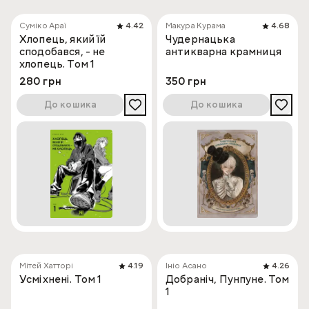
Суміко Араї
4.42
Макура Курама
4.68
Хлопець, який їй
Чудернацька
сподобався, - не
антикварна крамниця
хлопець. Том 1
280 грн
350 грн
До кошика
До кошика
Мітей Хатторі
4.19
Ініо Асано
4.26
Усміхнені. Том 1
Добраніч, Пунпуне. Том
1