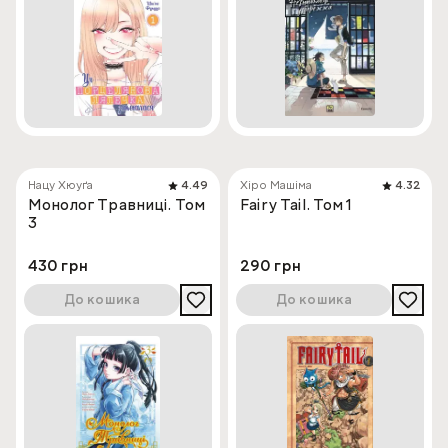
Нацу Хюуґа
4.49
Хіро Машіма
4.32
Монолог Травниці. Том
Fairy Tail. Том 1
3
430 грн
290 грн
До кошика
До кошика