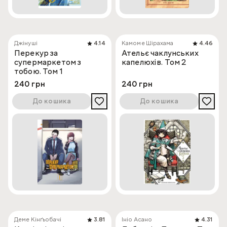
Джінуші
4.14
Камоме Шірахама
4.46
Перекур за
Ательє чаклунських
супермаркетом з
капелюхів. Том 2
тобою. Том 1
240 грн
240 грн
До кошика
До кошика
Деме Кінґьобачі
3.81
Ініо Асано
4.31