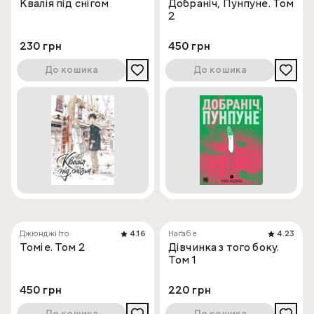
Квалія під снігом
Добраніч, Пунпуне. Том
2
230 грн
450 грн
До кошика
До кошика
Джюнджі Іто
4.16
Наґабе
4.23
Томіе. Том 2
Дівчинка з того боку.
Том 1
450 грн
220 грн