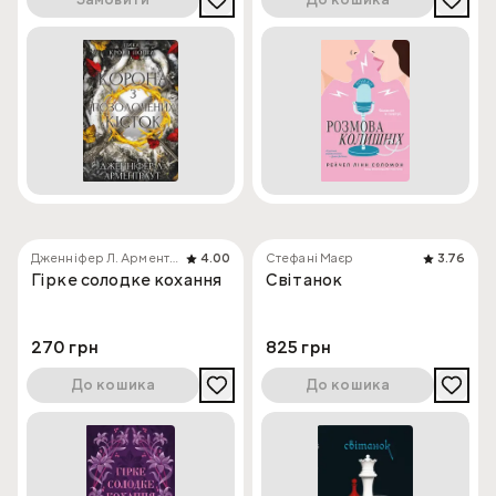
Замовити
До кошика
Дженніфер Л. Арментраут
4.00
Стефані Маєр
3.76
Гірке солодке кохання
Світанок
270 грн
825 грн
До кошика
До кошика