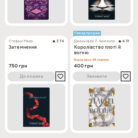
Передпродаж
Стефані Маєр
3.74
Дженніфер Л. Арментраут
4.31
Затемнення
Королівство плоті й
вогню
Відправка:
26 серпня
750 грн
400 грн
До кошика
Замовити