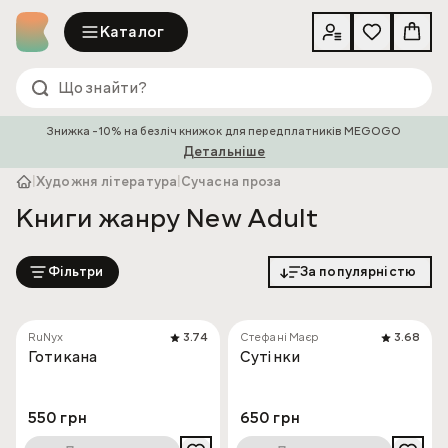
Каталог
Знижка -10% на безліч книжок для передплатників MEGOGO
Детальніше
|
Художня література
|
Сучасна проза
Книги жанру New Adult
Фільтри
За популярністю
RuNyx
3.74
Стефані Маєр
3.68
Готикана
Сутінки
550 грн
650 грн