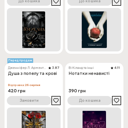
До кошика
До кошика
Передпродаж
Дженніфер Л. Арментраут
3.87
Ві Кіланд та інші
4.11
Душа з попелу та крові
Нотатки ненависті
Відправка:
26 серпня
420 грн
390 грн
Замовити
До кошика