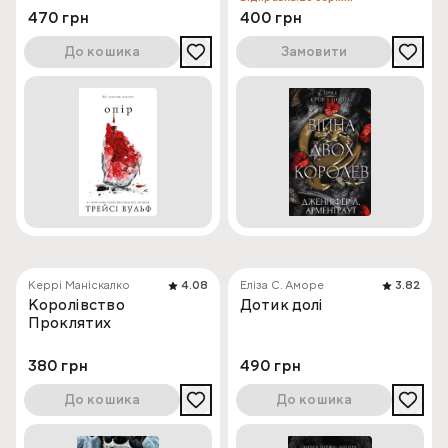
470 грн
400 грн
До кошика
Замовити
Керрі Маніскалко
4.08
Еліза С. Аморе
3.82
Королівство
Дотик долі
Проклятих
380 грн
490 грн
До кошика
До кошика