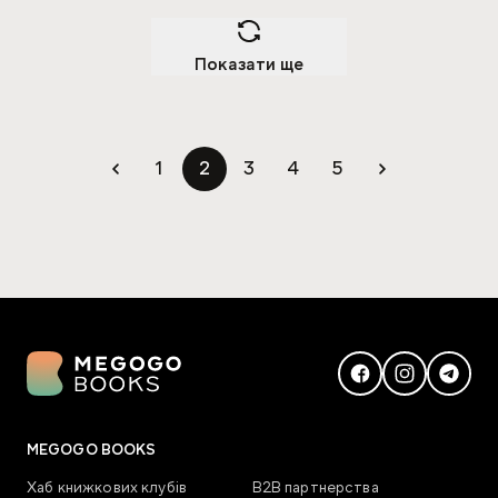
Показати ще
1
2
3
4
5
MEGOGO BOOKS
Хаб книжкових клубів
В2В партнерства