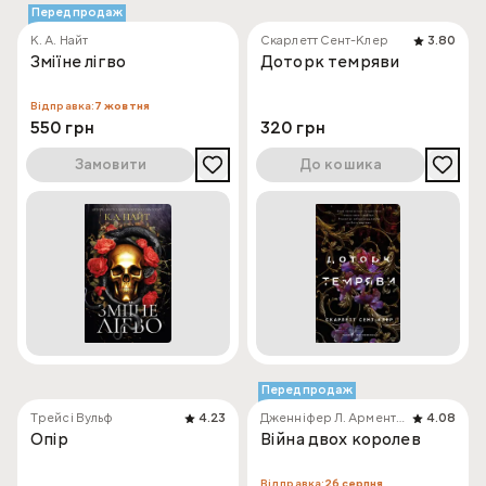
Передпродаж
К. А. Найт
Скарлетт Сент-Клер
3.80
Зміїне лігво
Доторк темряви
Відправка:
7 жовтня
550 грн
320 грн
Замовити
До кошика
Передпродаж
Трейсі Вульф
4.23
Дженніфер Л. Арментраут
4.08
Опір
Війна двох королев
Відправка:
26 серпня