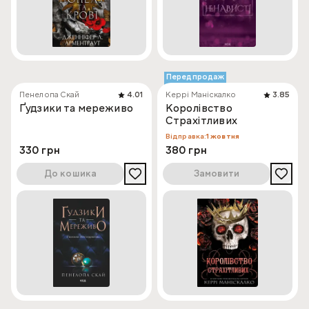
Передпродаж
Пенелопа Скай
4.01
Керрі Маніскалко
3.85
Ґудзики та мереживо
Королівство
Страхітливих
Відправка:
1 жовтня
330 грн
380 грн
До кошика
Замовити