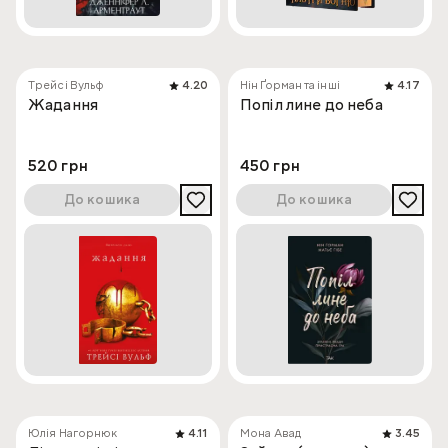
Трейсі Вульф
4.20
Нін Ґорман та інші
4.17
Жадання
Попіл лине до неба
520 грн
450 грн
До кошика
До кошика
Юлія Нагорнюк
4.11
Мона Авад
3.45