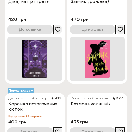
Діва, матір і третя
Зайчик (рожева)
420 грн
470 грн
До кошика
До кошика
Передпродаж
Дженніфер Л. Арментраут
4.15
Рейчел Лінн Соломон
3.66
Корона з позолочених
Розмова колишніх
кісток
Відправка:
26 серпня
400 грн
435 грн