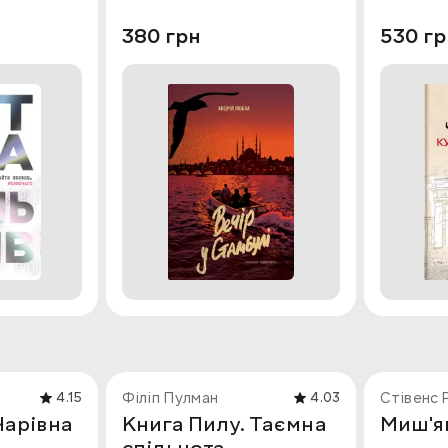
380 грн
530 гр
Філіп Пулман
Стівенс 
4.15
4.03
Чарівна
Книга Пилу. Таємна
Миш'я