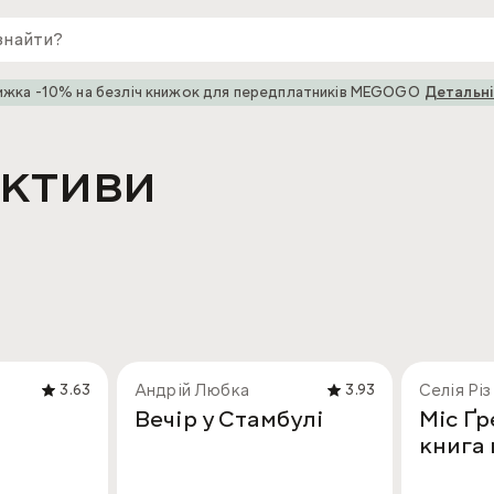
ижка -10% на безліч книжок для передплатників MEGOGO
Детальн
ективи
Андрій Любка
Селія Різ
3.63
3.93
Вечір у Стамбулі
Міс Ґр
книга