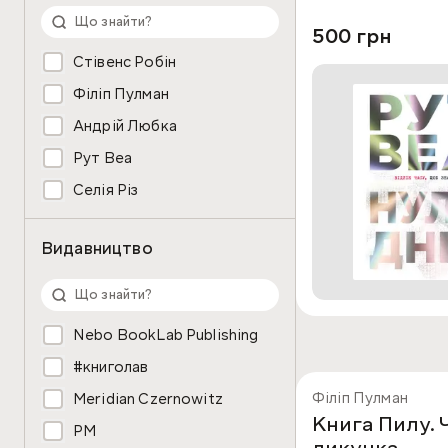
500 грн
Стівенс Робін
Філіп Пулман
Андрій Любка
Рут Веа
Селія Різ
Видавництво
Nebo BookLab Publishing
#книголав
Філіп Пулман
Meridian Czernowitz
Книга Пилу. 
РМ