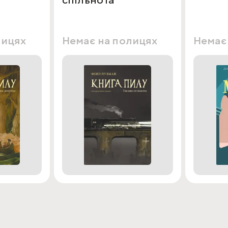
спільнота
лицях
Немає на полицях
Немає