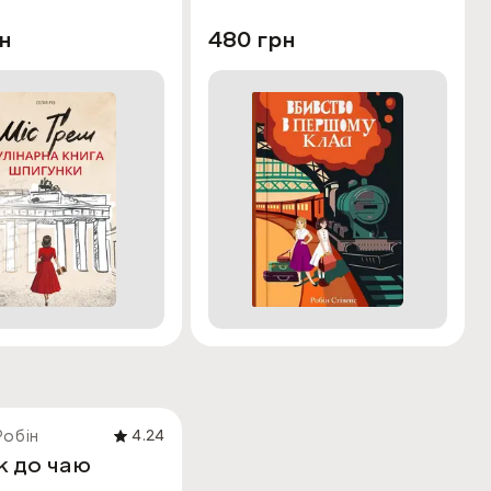
н
480 грн
Робін
4.24
к до чаю