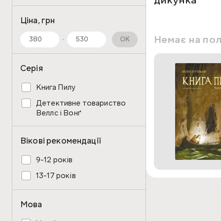
дикунка
Ціна, грн
Немає на по
OK
Серія
Книга Пилу
Детективне товариство
Веллс і Вонґ
Вікові рекомендації
9-12 років
13-17 років
Мова