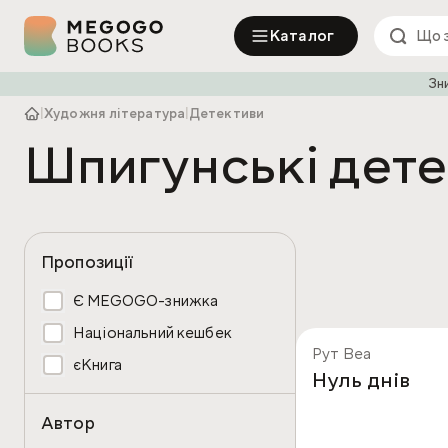
Каталог
Зн
|
Художня література
|
Детективи
Шпигунські дет
Пропозиції
Є MEGOGO-знижка
Національний кешбек
Рут Веа
єКнига
Нуль днів
Автор