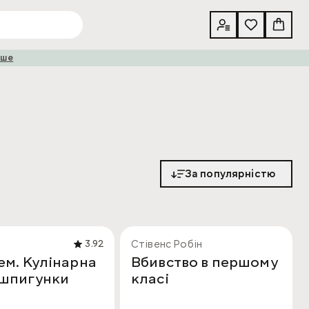
іше
За популярністю
Стівенс Робін
3.92
ем. Кулінарна
Вбивство в першому
 шпигунки
класі