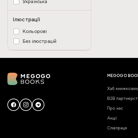
Українська
Ілюстрації
Кольорові
Без ілюстрацій
MEGOGO BOO
Хаб книжкових
В2В партнерст
Про нас
Акції
Співпраця