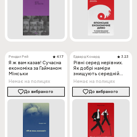
Рендал Рей
4.17
Едвард Конард
3.23
Я ж вам казав! Сучасна
Рівні серед нерівних.
економіка за Гайманом
Як добрі наміри
Мінськи
знищують середній
клас
Немає на полицях
Немає на полицях
До вибраного
До вибраного