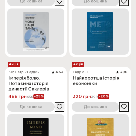
До кошика
До кошика
Акція
Акція
Кіф Патрік Радден
4.53
Ендрю Лі
3.90
Імперія болю.
Найкоротша історія
Потаємна історія
економіки
династії Саклерів
488 грн
320 грн
-25%
-20%
650
399
До кошика
До кошика