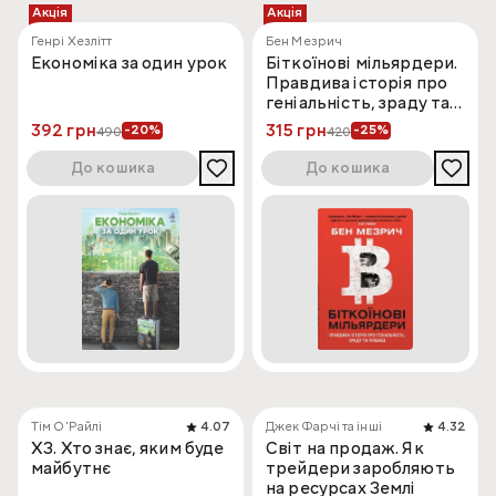
Акція
Акція
Генрі Хезлітт
Бен Мезрич
Економіка за один урок
Біткоїнові мільярдери.
Правдива історія про
геніальність, зраду та
реванш
392 грн
315 грн
-20%
-25%
490
420
До кошика
До кошика
Тім О'Райлі
4.07
Джек Фарчі та інші
4.32
ХЗ. Хто знає, яким буде
Світ на продаж. Як
майбутнє
трейдери заробляють
на ресурсах Землі