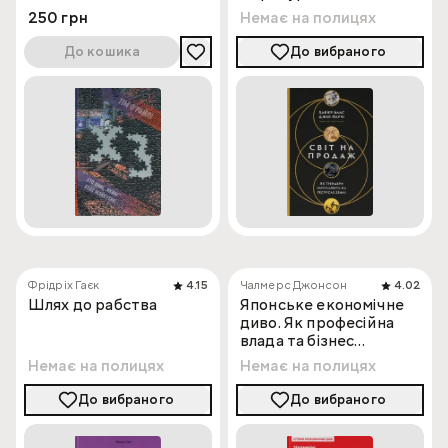
250 грн
Немає на полицях
До кошика
До вибраного
Фрідріх Гаєк
4.15
Чалмерс Джонсон
4.02
Шлях до рабства
Японське економічне
диво. Як професійна
влада та бізнес
збудували провідну
Немає на полицях
Немає на полицях
економіку світу
До вибраного
До вибраного