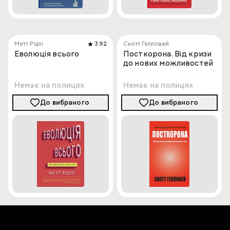
Метт Рідлі
3.92
Скотт Гелловей
Еволюція всього
Посткорона. Від кризи
до нових можливостей
Немає на полицях
Немає на полицях
До вибраного
До вибраного