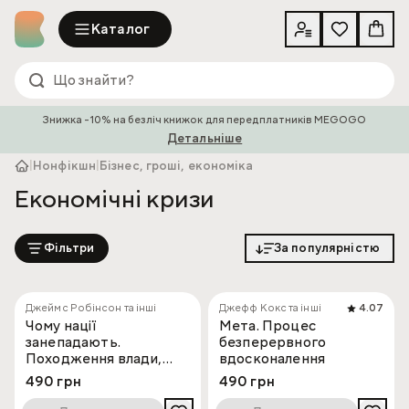
Каталог
Знижка -10% на безліч книжок для передплатників MEGOGO
Детальніше
|
Нонфікшн
|
Бізнес, гроші, економіка
Економічні кризи
Фільтри
За популярністю
Джеймс Робінсон та інші
Джефф Кокс та інші
4.07
Чому нації
Мета. Процес
занепадають.
безперервного
Походження влади,
вдосконалення
багатства і бідності
490 грн
490 грн