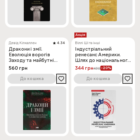
Акція
Девід Кілкаллен
4.34
Віллі Ші та інші
Дракони і змії.
Індустріальний
Еволюція ворогів
ренесанс Америки.
Заходу та майбутні
Шлях до національного
загрози
процвітання
560 грн
344 грн
-20%
430
До кошика
До кошика