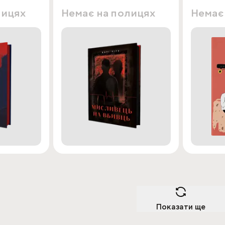
лицях
Немає на полицях
Немає
Показати ще