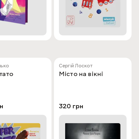
лько
Сергій Лоскот
тато
Місто на вікні
н
320 грн