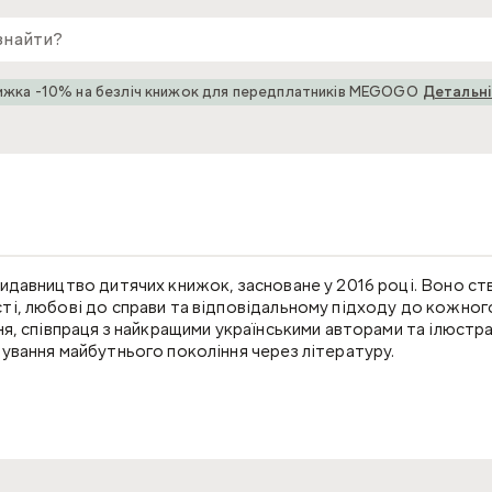
ижка -10% на безліч книжок для передплатників MEGOGO
Детальн
идавництво дитячих книжок, засноване у 2016 році. Воно ст
ті, любові до справи та відповідальному підходу до кожног
ня, співпраця з найкращими українськими авторами та ілюстр
мування майбутнього покоління через літературу.
и дітей до читання, підтримувати культуру сімейного читан
а міжнародному ринку. Видавництво прагне робити книги, які
ій і залишають теплі спогади. «Маміно» — це книжки, які люб