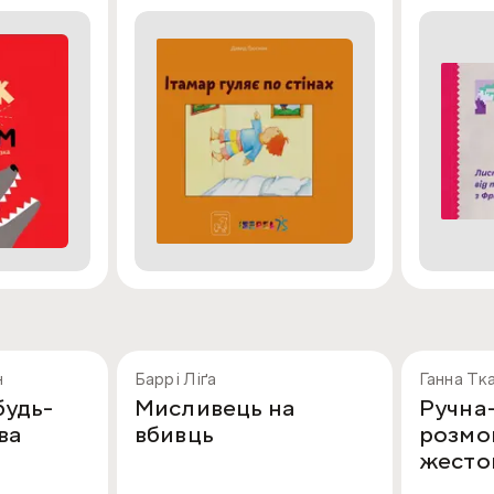
н
Баррі Ліґа
Ганна Тк
будь-
Мисливець на
Ручна
ва
вбивць
розмов
жесто