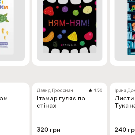
Давид Гроссман
Ірина До
4.50
ном
Ітамар гуляє по
Листи 
стінах
Тукана
320 грн
240 г