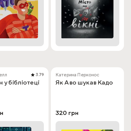
елл
Катерина Перконос
3.79
 у бібліотеці
Як Аво шукав Кадо
рн
320 грн