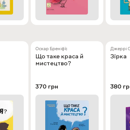
Оскар Бреніфʼє
Джеррі С
Що таке краса й
Зірка
мистецтво?
370 грн
380 гр