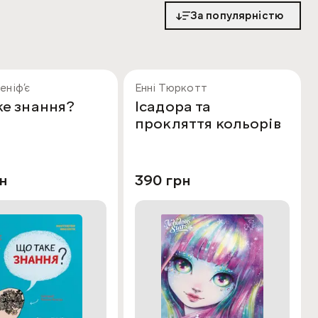
За популярністю
еніфʼє
Енні Тюркотт
ке знання?
Ісадора та
прокляття кольорів
н
390 грн