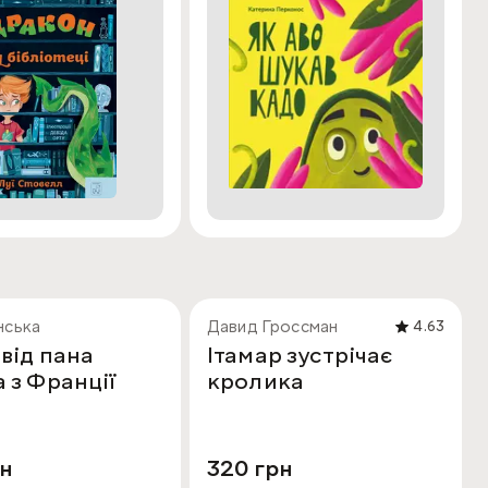
нська
Давид Гроссман
4.63
від пана
Ітамар зустрічає
 з Франції
кролика
рн
320 грн