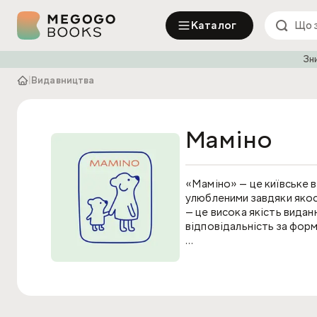
Каталог
Зн
|
Видавництва
Маміно
«Маміно» — це київське в
улюбленими завдяки якос
— це висока якість видан
відповідальність за фор
Мета «Маміно» — надихат
авторів і ілюстраторів н
частиною сімейних традиц