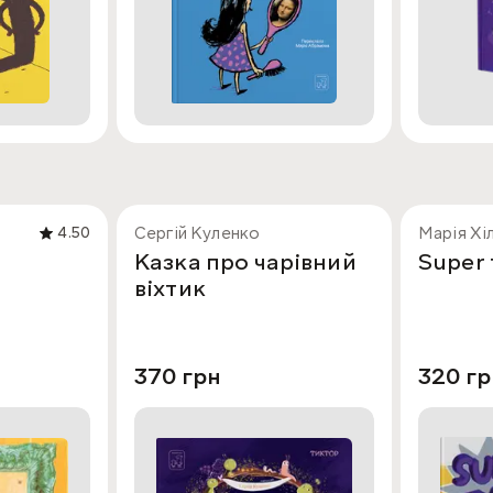
Сергій Куленко
Марія Хі
4.50
Казка про чарівний
Super 
віхтик
370 грн
320 гр