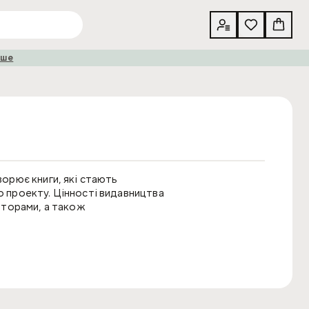
іше
ворює книги, які стають
о проекту. Цінності видавництва
аторами, а також
ня та представляти українських
 об’єднують покоління, стають
лять і які навчають любити.