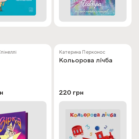
пінеллі
Катерина Перконос
Кольорова лічба
н
220 грн