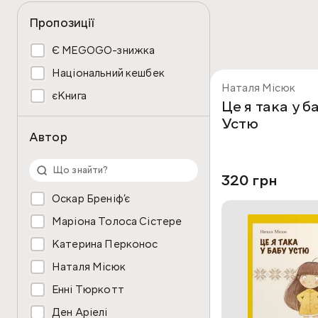
Пропозиції
Є MEGOGO-знижка
Національний кешбек
Наталя Місюк
єКнига
Це я така у б
Устю
Автор
320 грн
Оскар Бреніфʼє
Маріона Толоса Сістере
Катерина Перконос
Наталя Місюк
Енні Тюркотт
Ден Аріелі