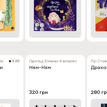
ва
Гарольд Хіменес Канізалес
Луї Стов
5.00
ки
Ням-Ням
Дракон
320 грн
280 г