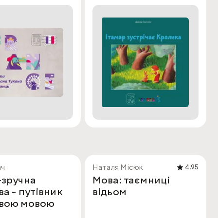
ач
Наталя Місюк
4.95
-зручна
Мова: таємниці
а - путівник
відьом
вою мовою