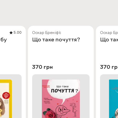
Оскар Бреніфʼє
Оскар Бр
5.00
абу
Що таке почуття?
Що та
370 грн
370 гр