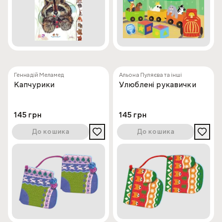
Геннадій Меламед
Альона Пуляєва та інші
Капчурики
Улюблені рукавички
145 грн
145 грн
До кошика
До кошика