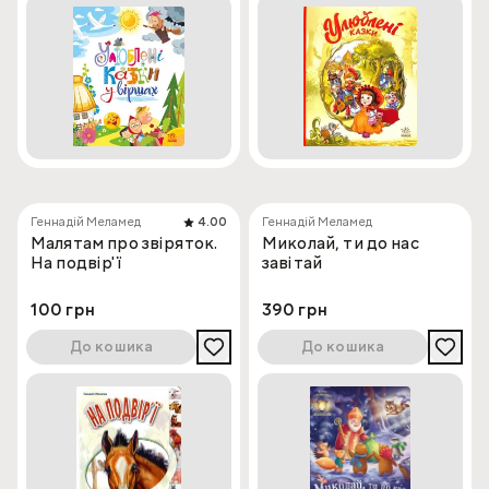
Геннадій Меламед
4.00
Геннадій Меламед
Малятам про звіряток.
Миколай, ти до нас
На подвір'ї
завітай
100 грн
390 грн
До кошика
До кошика