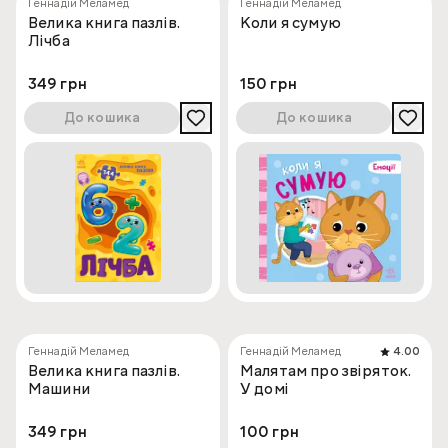
Геннадій Меламед
Геннадій Меламед
Велика книга пазлів.
Коли я сумую
Лічба
349 грн
150 грн
До кошика
До кошика
Геннадій Меламед
Геннадій Меламед
4.00
Велика книга пазлів.
Малятам про звіряток.
Машини
У домі
349 грн
100 грн