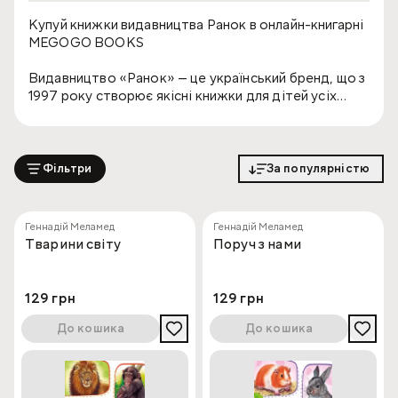
Купуй книжки видавництва Ранок в онлайн-книгарні
MEGOGO BOOKS
Видавництво «Ранок» — це український бренд, що з
1997 року створює якісні книжки для дітей усіх
вікових категорій, навчальні видання та літературу
для педагогів. Книжки від Ранок поєднують
пізнавальний зміст, доступну подачу та турботу
про розвиток дитини — від перших кроків у читанні
Фільтри
За популярністю
до підготовки до школи та навчання в молодших класах.
Історія та Філософія
Геннадій Меламед
Геннадій Меламед
Тварини світу
Поруч з нами
видавництва Ранок
129 грн
129 грн
Видавництво «Ранок» працює з 1997 року та
пропонує один із найширших асортиментів дитячої
До кошика
До кошика
та навчальної літератури в Україні. Щороку воно
випускає сотні нових назв, серед яких — книжки для
дошкільнят, учнів, підлітків, а також видання для
педагогів і батьків.