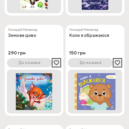
Геннадій Меламед
Геннадій Меламед
Зимове диво
Коли я ображаюся
290 грн
150 грн
До кошика
До кошика