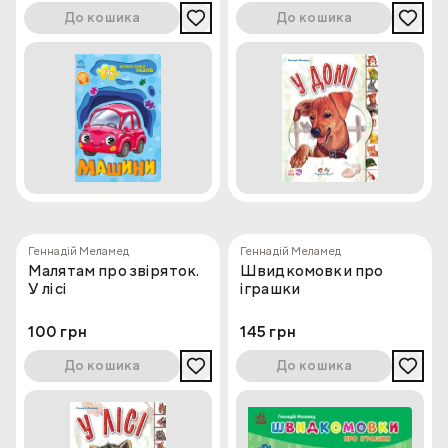
До кошика
До кошика
Геннадій Меламед
Геннадій Меламед
Малятам про звіряток.
Швидкомовки про
У лісі
іграшки
100 грн
145 грн
До кошика
До кошика