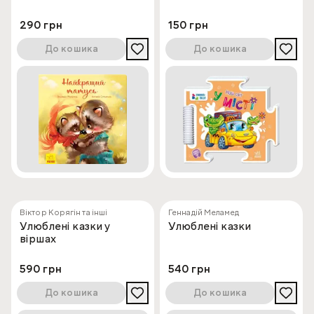
290 грн
150 грн
До кошика
До кошика
Віктор Корягін та інші
Геннадій Меламед
Улюблені казки у
Улюблені казки
віршах
590 грн
540 грн
До кошика
До кошика