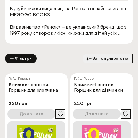
Купуй книжки видавництва Ранок в онлайн-книгарні
MEGOGO BOOKS
Видавництво «Ранок» — це український бренд, що з
1997 року створює якісні книжки для дітей усіх
вікових категорій, навчальні видання та літературу
для педагогів. Книжки від Ранок поєднують
пізнавальний зміст, доступну подачу та турботу
про розвиток дитини — від перших кроків у читанні
Фільтри
За популярністю
до підготовки до школи та навчання в молодших класах.
Історія та Філософія
Гайді Говарт
Гайді Говарт
Книжки-білінгви.
Книжки-білінгви.
видавництва Ранок
Горщик для хлопчика
Горщик для дівчинки
220 грн
220 грн
Видавництво «Ранок» працює з 1997 року та
пропонує один із найширших асортиментів дитячої
До кошика
До кошика
та навчальної літератури в Україні. Щороку воно
випускає сотні нових назв, серед яких — книжки для
дошкільнят, учнів, підлітків, а також видання для
педагогів і батьків.