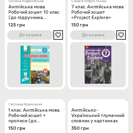
Оксана Ходаковська
Сільвія Уілдон та інші
Англійська мова.
7 клас. Англійська мова.
Робочий зошит. 10 клас
Робочий зошит
(до підручника.
«Project Explore»
Карп'юк)
125 грн
150 грн
До кошика
До кошика
Світлана Крамських
1 клас. Англійська мова.
Англійсько-
Робочий зошит +
Український тлумачний
прописи (до
словник у картинках
підручника Карп'юк)
150 грн
350 грн