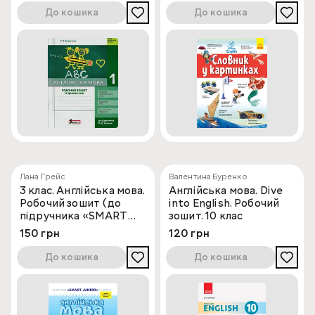
До кошика
До кошика
Лана Грейс
Валентина Буренко
3 клас. Англійська мова.
Англійська мова. Dive
Робочий зошит (до
into English. Робочий
підручника «SMART
зошит. 10 клас
JUNIOR»)
150 грн
120 грн
До кошика
До кошика