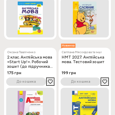
Новинка
Оксана Павліченко
Світлана Мясоєдова та інші
2 клас. Англійська мова
НМТ 2027. Англійська
«Start Up!». Робочий
мова. Тестовий зошит
зошит (до підручника
Губарєва С.С.)
175 грн
199 грн
До кошика
До кошика