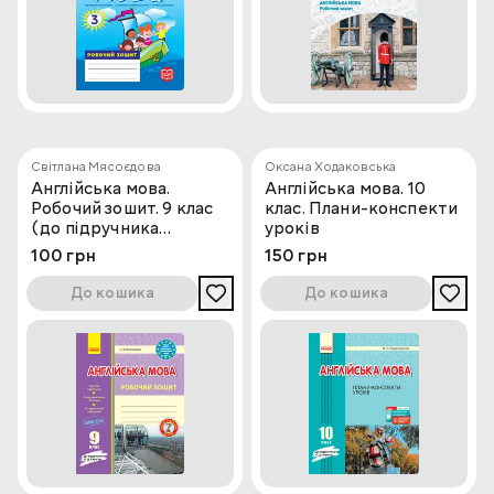
Світлана Мясоєдова
Оксана Ходаковська
Англійська мова.
Англійська мова. 10
Робочий зошит. 9 клас
клас. Плани-конспекти
(до підручника
уроків
Карп'юк)
100 грн
150 грн
До кошика
До кошика