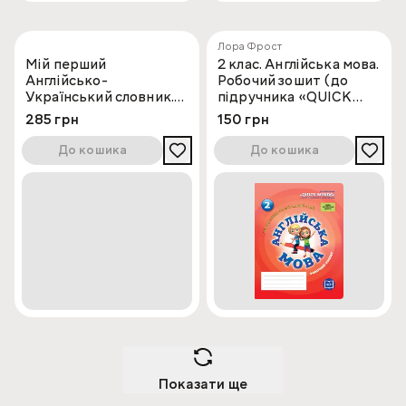
Лора Фрост
Мій перший
2 клас. Англійська мова.
Англійсько-
Робочий зошит (до
Український словник.
підручника «QUICK
Крижане серце
MINDS» Пухти Г.)
285 грн
150 грн
До кошика
До кошика
Показати ще