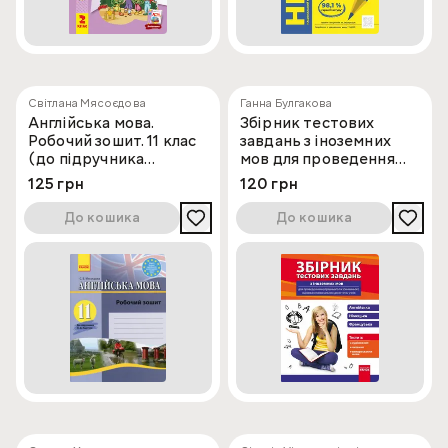
Світлана Мясоєдова
Ганна Булгакова
Англійська мова.
Збірник тестових
Робочий зошит. 11 клас
завдань з іноземних
(до підручника
мов для проведення
Карп'юк)
внутрішнього та
125 грн
120 грн
зовнішнього
оцінювання навчальних
До кошика
До кошика
досягнень учнів