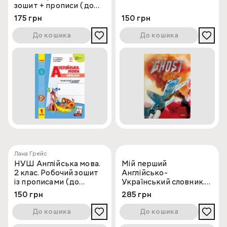
зошит + прописи (до
підручника Доценко І.
175 грн
150 грн
В.)
До кошика
До кошика
Лана Грейс
НУШ Англійська мова.
Мій перший
2 клас. Робочий зошит
Англійсько-
із прописами (до
Український словник.
підруч. Г. К. Мітчелла)
Вінні Пух
150 грн
285 грн
До кошика
До кошика