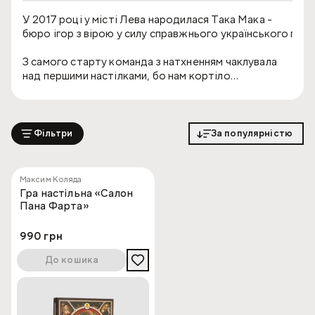
У 2017 році у місті Лева народилася Така Мака -
бюро ігор з вірою у силу справжнього українського про
З самого старту команда з натхненням чаклувала
над першими настілками, бо нам кортіло
подарувати яскраві речі сповнені барв, емоцій,
гумору та українськості. Відтоді ми створюємо
цікаві настілки для малих та великих аби кожна гра
була особливою пригодою, яка відволіче від
Фільтри
За популярністю
буденних клопотів та подарує настрій. Наша місія –
приносити радість у домівки, знайомити з
традиціями та розвивати наше, бо українське - це
Максим Коляда
гідно, якісно та захопливо!
Гра настільна «Салон
Пана Фарта»
990 грн
До кошика