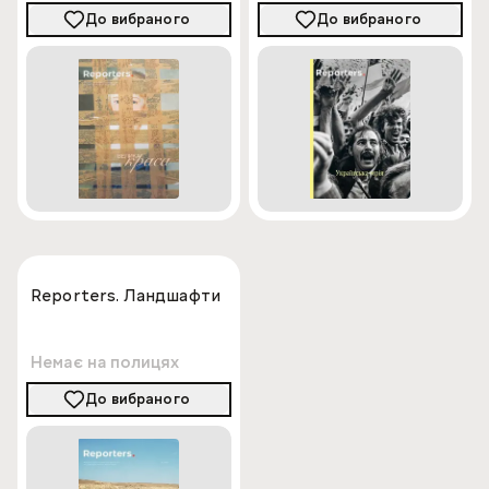
До вибраного
До вибраного
Reporters. Ландшафти
Немає на полицях
До вибраного