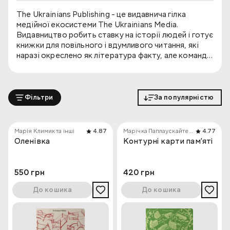
The Ukrainians Publishing - це видавнича гілка
медійної екосистеми The Ukrainians Media.
Видавництво робить ставку на історії людей і готує
книжки для повільного і вдумливого читання, які
наразі окреслено як література факту, але команда
залишає за собою також місце для експериментів.
Фільтри
За популярністю
Марія Климик та інші
4.87
Марічка Паплаускайте та інші
4.77
Оленівка
Контурні карти пам'яті
550 грн
420 грн
До кошика
До кошика