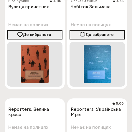
Віра Курико
4.86
Олена Стяжкіна
4.35
Вулиця причетних
Чобіток Зельмана
Немає на полицях
Немає на полицях
До вибраного
До вибраного
5.00
Reporters. Велика
Reporters. Українська
краса
Мрія
Немає на полицях
Немає на полицях