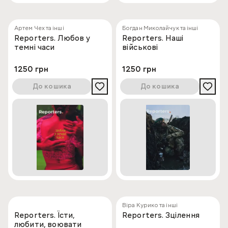
Артем Чех та інші
Богдан Миколайчук та інші
Reporters. Любов у
Reporters. Наші
темні часи
військові
1250 грн
1250 грн
До кошика
До кошика
Віра Курико та інші
Reporters. Їсти,
Reporters. Зцілення
любити, воювати