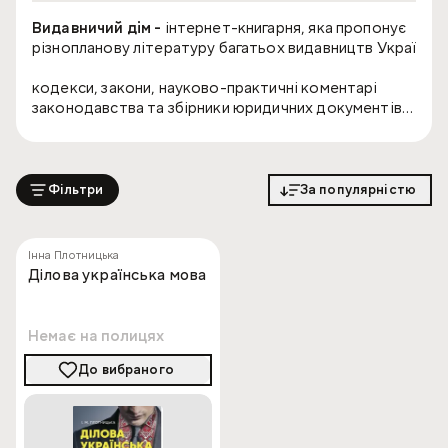
Видавничий дім -
інтернет-книгарня, яка пропонує
різнопланову літературу багатьох видавництв України:
кодекси, закони, науково-практичні коментарі
законодавства та збірники юридичних документів
психологічна література
книги для нотаріусів
підручники на навчальні посібники для вищих
навчальних закладів
Фільтри
За популярністю
класична та сучасна художня література
українських та світових авторів
Інна Плотницька
Пропопуємо якісну обробку замовлень,
Ділова українська мова
комплектацію бібліотек та швидку доставку по
Україні.
Немає на полицях
До вибраного