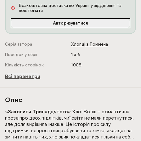
Безкоштовна доставка по Україні у відділення та
поштомати
Авторизуватися
Серія автора
Хлопці з Томмена
Порядок у серії
1 з 6
Кількість сторінок
1008
Всі параметри
Опис
«Захопити Тринадцятого»
Хлої Волш — романтична
проза про двох підлітків, чиї світи не мали перетнутися,
але доля вирішила інакше. Це історія про силу
підтримки, непрості випробування та хімію, яка здатна
змінити навіть тих, хто звик покладатися тільки на себе.