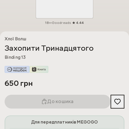
18+
Goodreads
4.44
Хлої Волш
Захопити Тринадцятого
Binding 13
650 грн
До кошика
Для передплатників MEGOGO