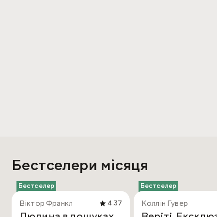
Бестселери місяця
Бестселер
Бестселер
Віктор Франкл
Коллін Гувер
4.37
Людина в пошуках
Веріті. Ексклю