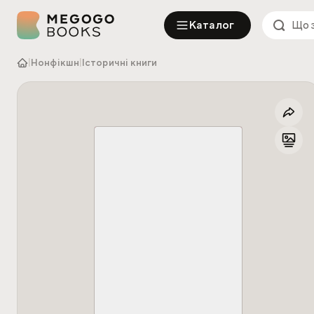
Каталог
|
Нонфікшн
|
Історичні книги