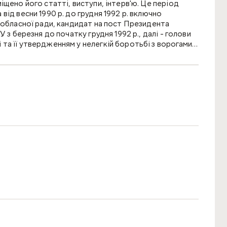
щено його статті, виступи, інтерв'ю. Це період
від весни 1990 р. до грудня 1992 р. включно
 обласної ради, кандидат на пост Президента
 з березня до початку грудня 1992 р., далі - голови
а її утверджен­ням у нелегкій боротьбі з ворогами
льність Чорновола, так і про будівництво нашої