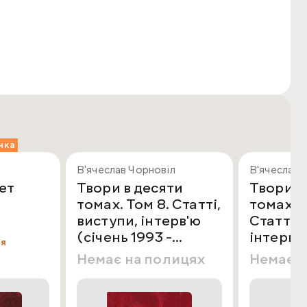
нка
В'ячеслав Чорновіл
В'ячеслав 
ет
Твори в десяти
Твори в
томах. Том 8. Статті,
томах. Т
виступи, інтерв'ю
Статті, 
(січень 1993 -
інтерв'ю
ня
грудень 1995)
1998 - 
Немає на полицях
Немає н
1999)