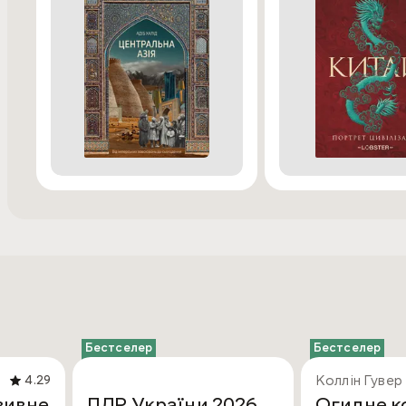
Бестселер
Бестселер
Коллін Гувер
4.29
зивне
ПДР України 2026
Огидне к