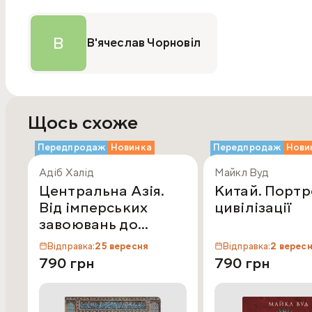
В
В'ячеслав Чорновіл
Щось схоже
Передпродаж
Новинка
Передпродаж
Нови
Адіб Халід
Майкл Вуд
Центральна Азія.
Китай. Портр
Від імперських
цивілізації
завоювань до
сьогодення
Відправка:
25 вересня
Відправка:
2 верес
790 грн
790 грн