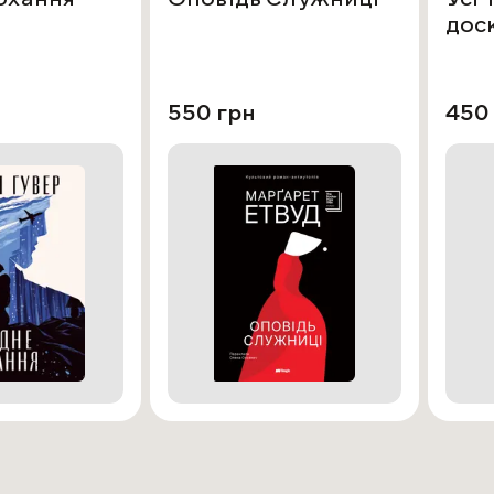
дос
550 грн
450