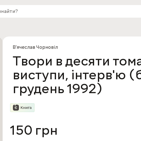
В'ячеслав Чорновіл
Твори в десяти томах
виступи, інтерв'ю (
грудень 1992)
150 грн