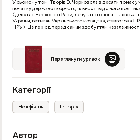
У сьомому томі Творів В. Чорновола в десяти томах умі
початку державотворчої діяльно­сті відомого політика 
(депутат Верховної Ради, депутат і голова Львівської
України, гетьман Українського козацтва, співголова НРУ
НРУ). Це період перед самим здобуттям незалежності т
самостійної Української держави.
Дослідники знайдуть у книзі цінні матеріали як про дія
держави, що взаємозв'язане.
Переглянути уривок
Категорії
Нонфікшн
Історія
Автор