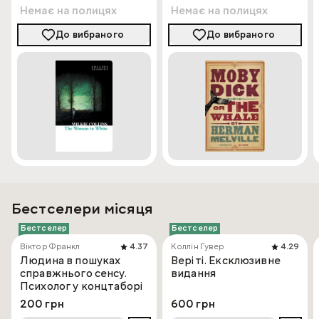
Немає на полицях
Немає на полицях
До вибраного
До вибраного
Бестселери місяця
Бестселер
Бестселер
Віктор Франкл
4.37
Коллін Гувер
4.29
Людина в пошуках
Веріті. Ексклюзивне
справжнього сенсу.
видання
Психолог у концтаборі
200 грн
600 грн