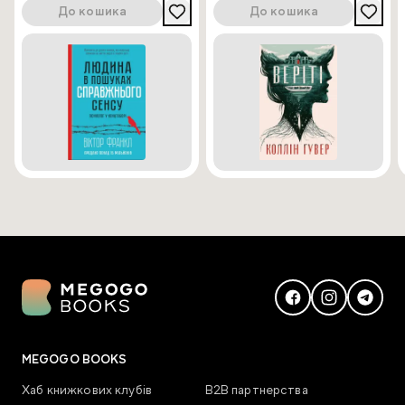
До кошика
До кошика
MEGOGO BOOKS
Хаб книжкових клубів
В2В партнерства