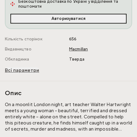
Безкоштовна доставка по Україні у відділення та
поштомати
Авторизуватися
Кількість сторінок
656
Видавництво
Macmillan
Обкладинка
Тверда
Всі параметри
Опис
On a moonlit London night, art teacher Walter Hartwright
meets a young woman – beautiful, terrified and dressed
entirely white – alone on the street. Compelled to help
this piteous creature, he finds himself caught up in a world
of secrets, murder and madness, with an impossible
mystery to solve.