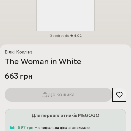
Goodreads
4.02
Вілкі Коллінз
The Woman in White
663 грн
До кошика
Для передплатників MEGOGO
597 грн
— спеціальна ціна зі знижкою