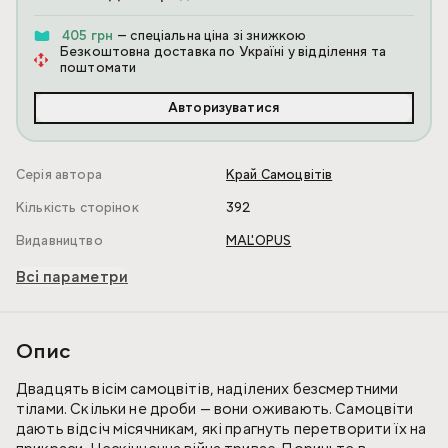
405 грн
— спеціальна ціна зі знижкою
Безкоштовна доставка по Україні у відділення та
поштомати
Авторизуватися
Серія автора
Край Самоцвітів
Кількість сторінок
392
Видавництво
MAL'OPUS
Всі параметри
Опис
Двадцять вісім самоцвітів, наділених безсмертними
тілами. Скільки не дроби — вони оживають. Самоцвіти
дають відсіч місячникам, які прагнуть перетворити їх на