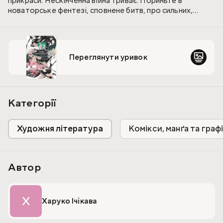
прикраси. Нескінченна війна триває. Пориньте в
новаторське фентезі, сповнене битв, про сильних,
ламких і прекрасних.
Переглянути уривок
Категорії
Художня література
Комікси, манґа та граф
Автор
Х
Харуко Ічікава