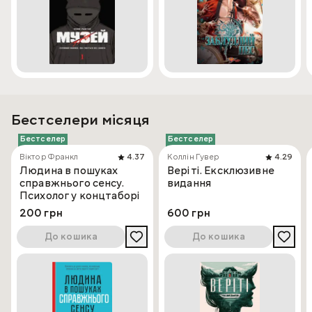
Бестселери місяця
Бестселер
Бестселер
Віктор Франкл
4.37
Коллін Гувер
4.29
Людина в пошуках
Веріті. Ексклюзивне
справжнього сенсу.
видання
Психолог у концтаборі
200 грн
600 грн
До кошика
До кошика