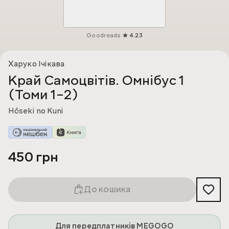
Goodreads
4.23
Харуко Ічікава
Край Самоцвітів. Омнібус 1
(Томи 1–2)
Hōseki no Kuni
450 грн
До кошика
Для передплатників MEGOGO