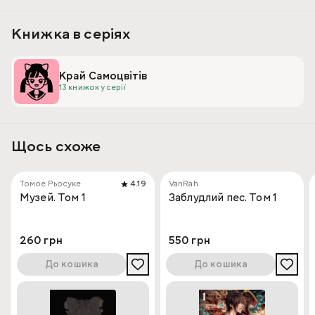
Книжка в серіях
Край Самоцвітів
13 книжок у серії
Щось схоже
Томое Рьосуке
4.19
VanRah
Музей. Том 1
Заблудлий пес. Том 1
260 грн
550 грн
До кошика
До кошика