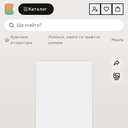
Каталог
Художня
Комікси, манґа та графічні
|
|
|
Манґа
література
романи