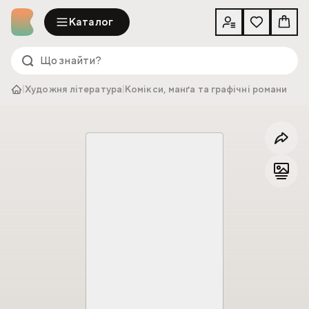
Каталог
|
Художня література
|
Комікси, манґа та графічні романи