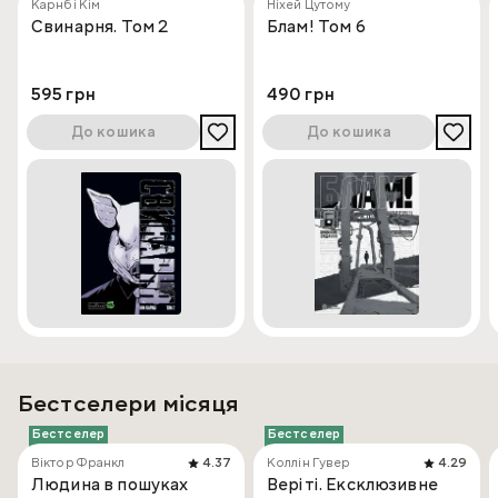
Карнбі Кім
Ніхей Цутому
Свинарня. Том 2
Блам! Том 6
595 грн
490 грн
До кошика
До кошика
Бестселери місяця
Бестселер
Бестселер
Віктор Франкл
4.37
Коллін Гувер
4.29
Людина в пошуках
Веріті. Ексклюзивне