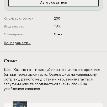
Авторизуватися
Кількість сторінок
200
Видавництво
ТАК
Обкладинка
М'яка
Всі параметри
Опис
Шюн Хашімото — молодий письменник, якого зреклися
батьки через орієнтацію. Оселившись на маленькому
острівку, де його не дістане ніхто, він намагається
забути минуле та сподівається знайти спокій за
улюбленою справою.
Але щойно він стає на шлях усамітнення, у його житті
з’являється незнайомець, що проводить весь вільний