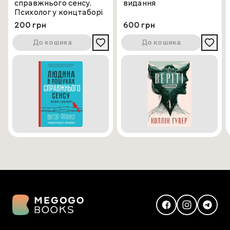
справжнього сенсу.
видання
Психолог у концтаборі
200 грн
600 грн
До кошика
До кошика