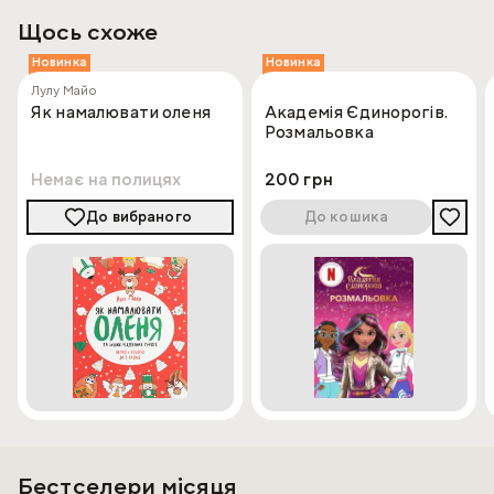
Щось схоже
Новинка
Новинка
Лулу Майо
Як намалювати оленя
Академія Єдинорогів.
Розмальовка
Немає на полицях
200 грн
До вибраного
До кошика
Бестселери місяця