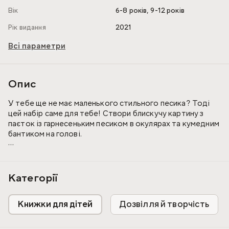
,
Вік
6-8 років
9-12 років
Рік видання
2021
Всі параметри
Опис
У тебе ще не має маленького стильного песика? Тоді
цей набір саме для тебе! Створи блискучу картину з
паєток із гарнесеньким песиком в окулярах та кумедним
бантиком на голові.
Творчий процес дуже простий, необхідно лише
приколоти цвяшками паєтки на картинку-основу.
Категорії
Картинка вийде надзвичайно красивою і блискучою. Її
можна подарувати рідним та близьких або прикрасити
Книжки для дітей
Дозвілля й творчість
нею кімнату. А ще, набір для творчості "Песик" - це
чудова ідея для проведення творчого дозвілля для
дівчаток!