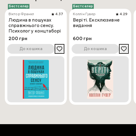
Бестселер
Бестселер
Віктор Франкл
4.37
Коллін Гувер
4.29
Людина в пошуках
Веріті. Ексклюзивне
справжнього сенсу.
видання
Психолог у концтаборі
200 грн
600 грн
До кошика
До кошика