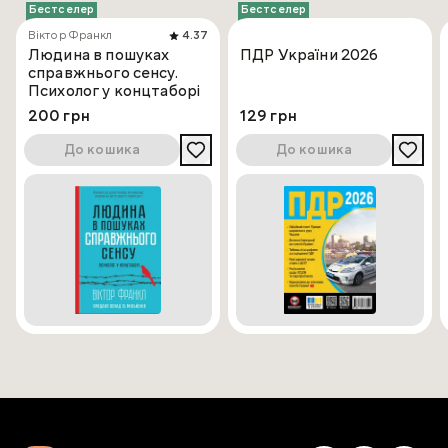
Бестселер
Бестселер
Віктор Франкл
4.37
Людина в пошуках
ПДР України 2026
справжнього сенсу.
Психолог у концтаборі
200 грн
129 грн
До кошика
До кошика