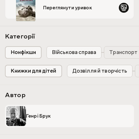
удосконалювалося озброєння та захист екіпажу для
Переглянути уривок
перетворення танка на смертельну бойову машину.
У цій книжці багато захопливої інформації, цікаві
фотографії та рисунки.
Категорії
Нонфікшн
Військова справа
Транспорт
Книжки для дітей
Дозвілля й творчість
Автор
Генрі Брук