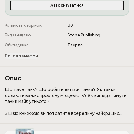
Авторизуватися
Кількість сторінок
80
Видавництво
Stone Publishing
Обкладинка
Тверда
Всі параметри
Опис
Що таке танк? Що робить екіпаж танка? Як танки
долають важкопрохідну місцевість? Як виглядатимуть
танки майбутнього?
З цією книжкою ви потрапите всередину найкращих
танків у світі, від металевих монстрів Першої світової
війни, до сучасних високотехнологічних роботів.
Прочитайте про справжні танкові бої та дізнайтеся, як