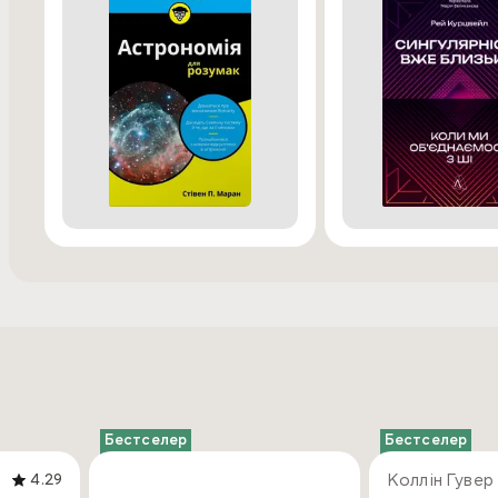
Бестселер
Бестселер
Коллін Гувер
4.29