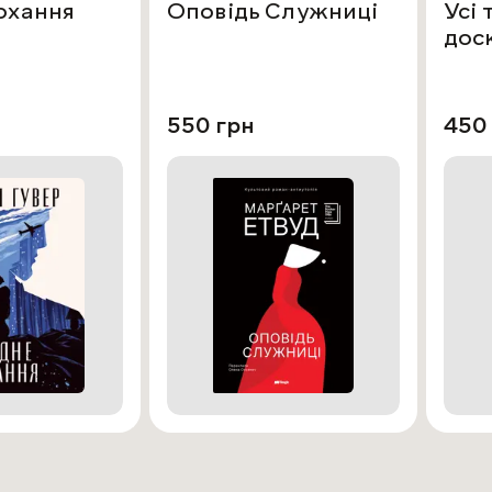
охання
Оповідь Служниці
Усі 
дос
550 грн
450