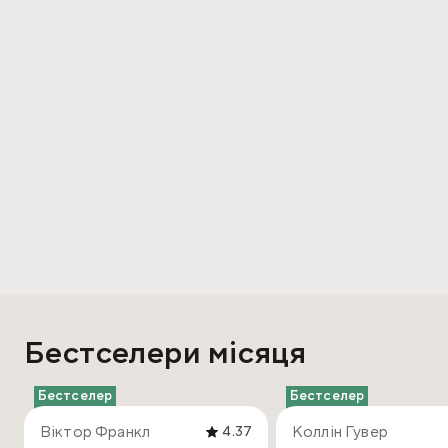
Бестселери місяця
Бестселер
Бестселер
Віктор Франкл
Коллін Гувер
4.37