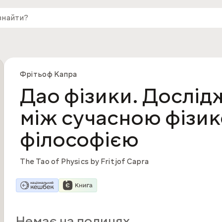
Фрітьоф Капра
Дао фізики. Дослі
між сучасною фізик
філософією
The Tao of Physics by Fritjof Capra
Немає на полицях