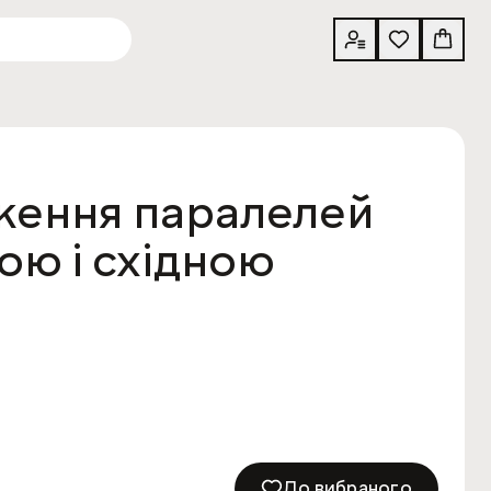
дження паралелей
ою і східною
До вибраного