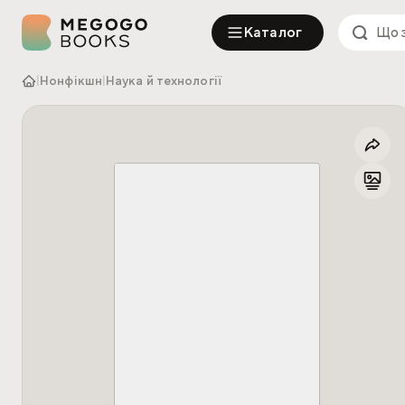
Каталог
|
Нонфікшн
|
Наука й технології