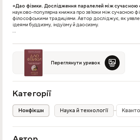
«Дао фізики. Дослідження паралелей між сучасною 
науково-популярна книжка про зв’язки між сучасною ф
філософськими традиціями. Автор досліджує, як уявле
ідеями буддизму, індуїзму й даосизму.
Купуй книгу «Дао фізики. Дослідження паралелей між 
Капри на MEGOGO BOOKS, якщо шукаєш видання про кван
даосизм і ширший погляд на природу реальності.
Про що книжка?
Переглянути уривок
Завдяки «Дао фізики» люди вперше усвідомили містич
років було написано багато книг про зв'язки між квант
Категорії
даосизму, але публікація Фрітьофа Капри стала фундаме
мудрість витримала перевірку часом. Книгу перекладен
універсальності й неминущої значущості.
Нонфікшн
Наука й технології
Кванто
Чому варто прочитати цю книжку?
Автор
Це видання для читачів, які цікавляться не лише формул