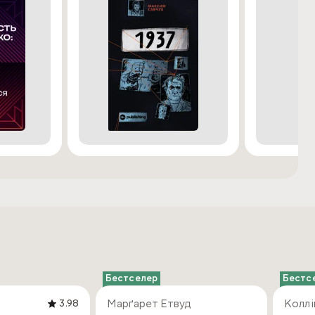
Бестселер
Бестс
Марґарет Етвуд
Коллі
3.98