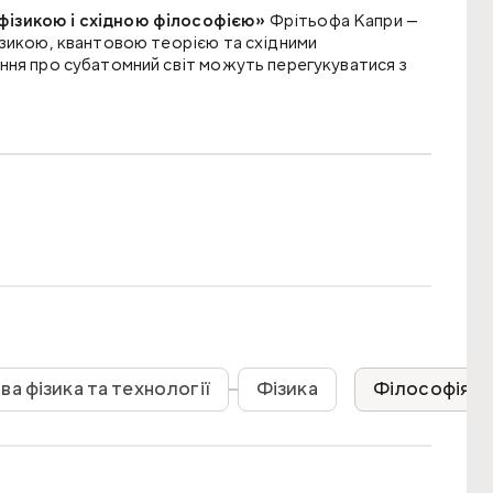
фізикою і східною філософією»
Фрітьофа Капри —
ізикою, квантовою теорією та східними
ння про субатомний світ можуть перегукуватися з
сучасною фізикою і східною філософією» Фрітьофа
тову фізику, східну філософію, буддизм, індуїзм,
ну природу субатомного світу. Впродовж наступних
овою теорією та ідеями буддизму, індуїзму й
нтом, на який спиралися інші автори, — і його
о більш як двадцятьма мовами, що є свідченням її
ва фізика та технології
Фізика
Філософія
ами й науковими теоріями, а й тим, як фізика змінює