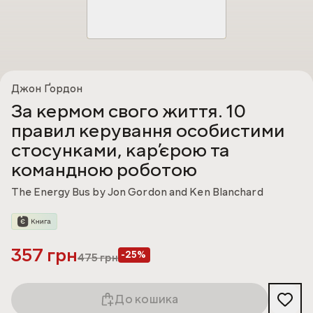
Джон Ґордон
За кермом свого життя. 10
правил керування особистими
стосунками, кар’єрою та
командною роботою
The Energy Bus by Jon Gordon and Ken Blanchard
357 грн
-25%
475
грн
До кошика