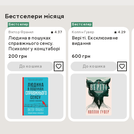
Бестселери місяця
Бестселер
Бестселер
Віктор Франкл
4.37
Коллін Гувер
4.29
Людина в пошуках
Веріті. Ексклюзивне
справжнього сенсу.
видання
Психолог у концтаборі
200 грн
600 грн
До кошика
До кошика