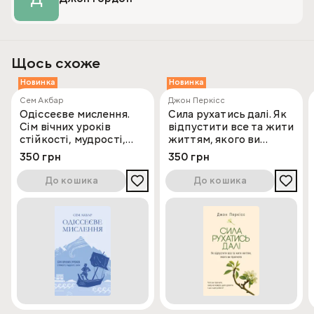
Щось схоже
Новинка
Новинка
Сем Акбар
Джон Перкісс
Одіссеєве мислення.
Сила рухатись далі. Як
Сім вічних уроків
відпустити все та жити
стійкості, мудрості,
життям, якого ви
сили
прагнете
350 грн
350 грн
До кошика
До кошика