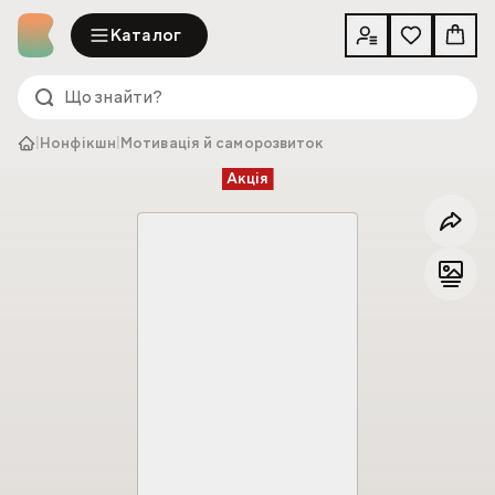
Каталог
|
Нонфікшн
|
Мотивація й саморозвиток
Акція