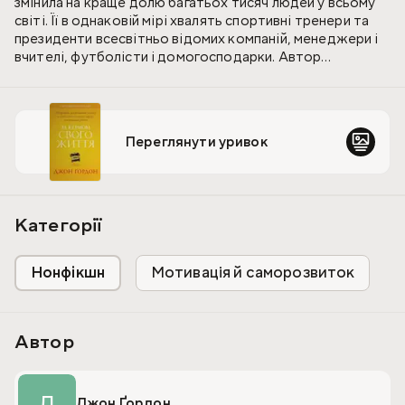
змінила на краще долю багатьох тисяч людей у всьому
світі. Її в однаковій мірі хвалять спортивні тренери та
президенти всесвітньо відомих компаній, менеджери і
вчителі, футболісти і домогосподарки. Автор
розповідає про складні речі настільки простою мовою,
подає комплексні ідеї у такій дохідливій та лаконічній
формі, що вони закарбовуються на підкірці головного
мозку, аби сплисти читачеві на розум у той момент, коли
Переглянути уривок
у його житті виникне відповідна ситуація.
Для тих, хто шукає мотивацію та натхнення, дбає про
саморозвиток, піклується про сім'ю і кар'єру.
Категорії
Нонфікшн
Мотивація й саморозвиток
Автор
Д
Джон Ґордон