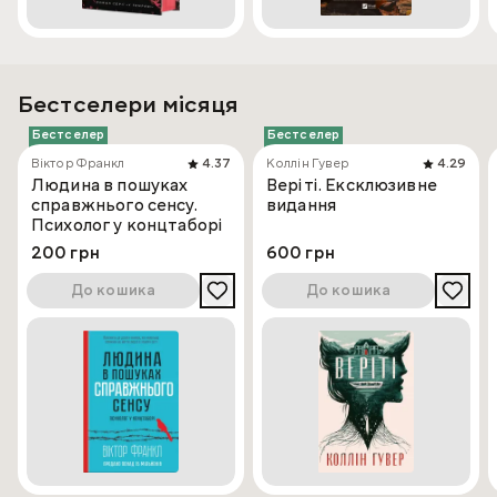
Бестселери місяця
Бестселер
Бестселер
Віктор Франкл
4.37
Коллін Гувер
4.29
Людина в пошуках
Веріті. Ексклюзивне
справжнього сенсу.
видання
Психолог у концтаборі
200 грн
600 грн
До кошика
До кошика