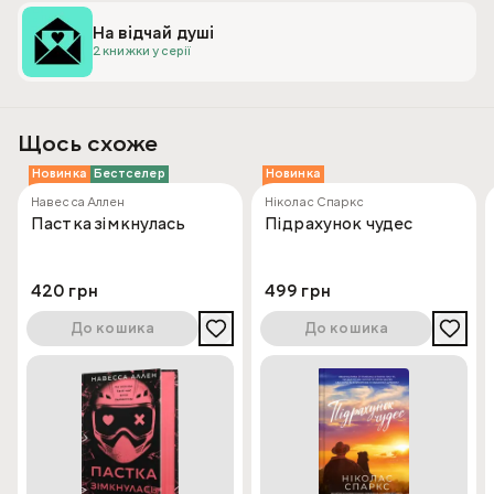
На відчай душі
2 книжки у серії
Щось схоже
Новинка
Бестселер
Новинка
Навесса Аллен
Ніколас Спаркс
Пастка зімкнулась
Підрахунок чудес
420 грн
499 грн
До кошика
До кошика