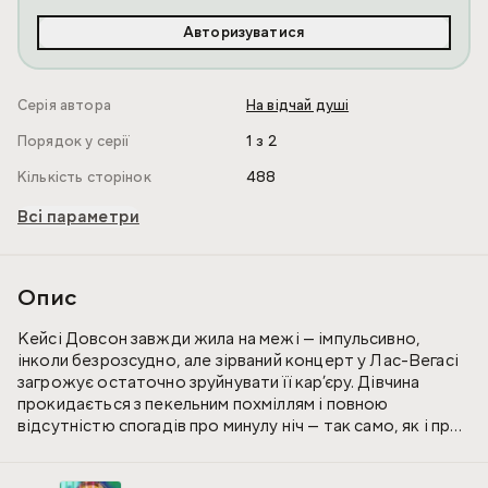
Авторизуватися
Серія автора
На відчай душі
Порядок у серії
1 з 2
Кількість сторінок
488
Всі параметри
Опис
Кейсі Довсон завжди жила на межі — імпульсивно,
інколи безрозсудно, але зірваний концерт у Лас-Вегасі
загрожує остаточно зруйнувати її кар’єру. Дівчина
прокидається з пекельним похміллям і повною
відсутністю спогадів про минулу ніч — так само, як і про
те, як опинилася на дивані свого водія лімузина…