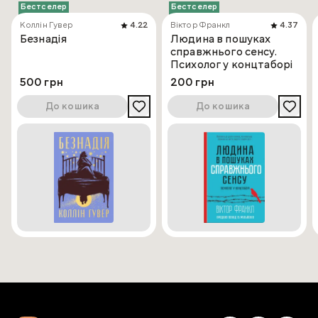
Бестселер
Бестселер
Коллін Гувер
4.22
Віктор Франкл
4.37
Безнадія
Людина в пошуках
справжнього сенсу.
Психолог у концтаборі
500 грн
200 грн
До кошика
До кошика