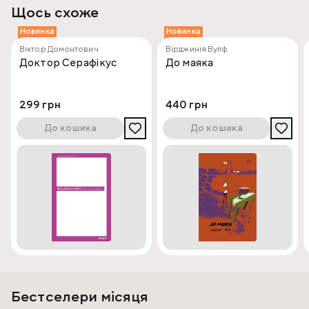
Щось схоже
Новинка
Новинка
Віктор Домонтович
Вірджинія Вулф
Доктор Серафікус
До маяка
299 грн
440 грн
До кошика
До кошика
Бестселери місяця