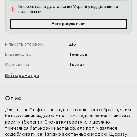
Безкоштовна доставка по Україні у відділення та
поштомати
Авторизуватися
Кількість сторінок
216
Видавництво
Темпора
Обкладинка
Тверда
Всі параметри
Опис
Джонатан Свіфт розповідає історію трьох братів, яким
батько лишив чудовий одяг і докладний заповіт, як його
носити і берегти. Спочатку герої жили дружно і
трималися батькових настанов, але потім взялися
оздоблювати речі згідно з останньою модою. Щоразу