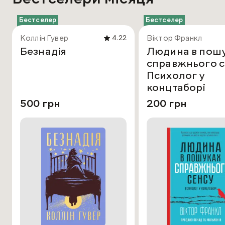
Бестселер
Бестселер
Коллін Гувер
Віктор Франкл
4.22
Безнадія
Людина в пош
справжнього с
Психолог у
концтаборі
500 грн
200 грн