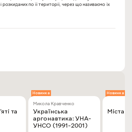
і розкиданих по її території, через що називаємо їх
літописних зведень, а частину творили самостійно.
зних чинників. І в цьому особлива її вартість як
тного фактологічно.
єзнавців, фольклористів, а також тих, хто цікавиться
Новинка
Новинка
Микола Кравченко
яті та
Українська
Міста
аргонавтика: УНА-
а
УНСО (1991-2001)