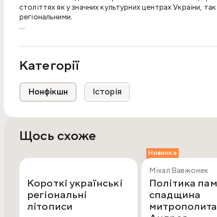
століттях як у значних культурних центрах України, так 
регіональними.
Частину історичного матеріалу автори запозичували із 
Імена складачів бувають і відомі, і невідомі.
Категорії
Отже, книга ніби своєрідна історія України, зведена з рі
істотного джерела нашого минулого, вельми різномані
Нонфікшн
Історія
Для науковців та студентів-істориків, етнологів, релгі
старовиною.
Щось схоже
Новинка
Міхал Вавжонек
Короткі українські
Політика пам'
регіональні
спадщина
літописи
митрополит