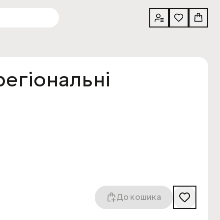
регіональні
До кошика