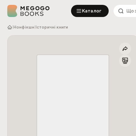
Каталог
|
Нонфікшн
|
Історичні книги