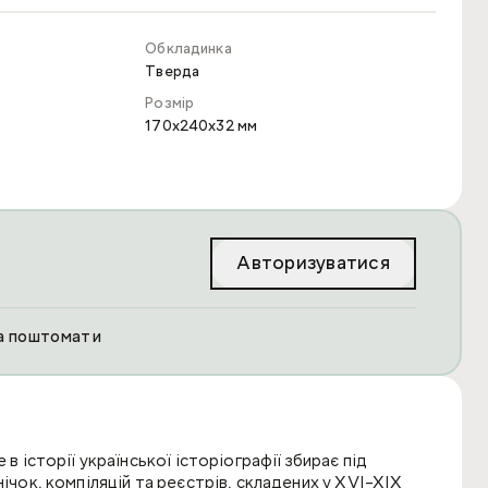
Обкладинка
Тверда
Розмір
170x240x32 мм
Авторизуватися
та поштомати
в історії української історіографії збирає під
ічок, компіляцій та реєстрів, складених у XVI–XIX