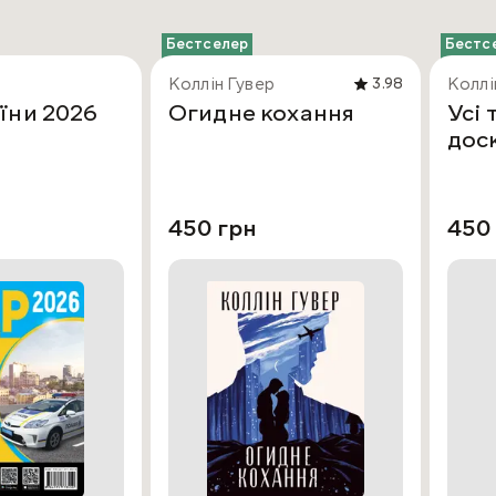
Бестселер
Бестс
Коллін Гувер
Коллі
3.98
їни 2026
Огидне кохання
Усі 
дос
450 грн
450