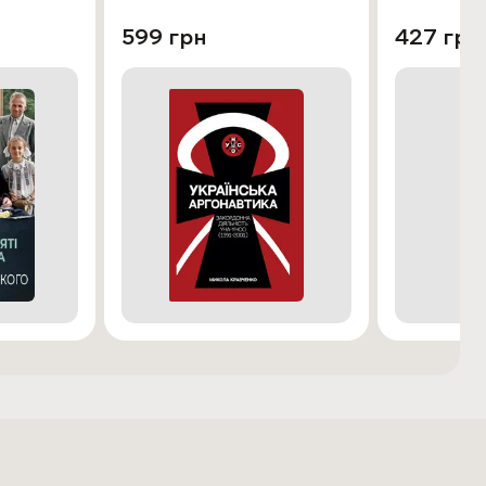
о
599 грн
427 грн