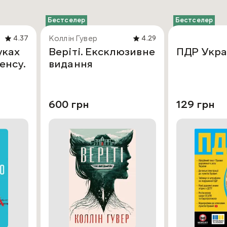
Бестселер
Бестселер
Коллін Гувер
4.37
4.29
уках
Веріті. Ексклюзивне
ПДР Укра
енсу.
видання
600 грн
129 грн