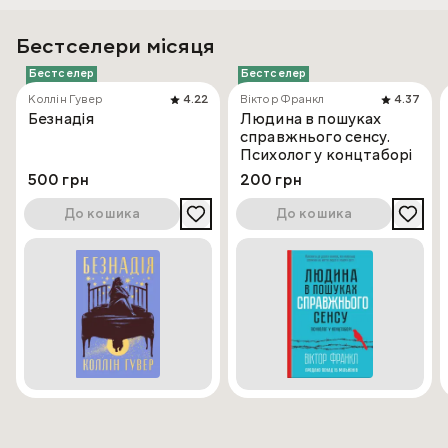
Бестселери місяця
Бестселер
Бестселер
Коллін Гувер
4.22
Віктор Франкл
4.37
Безнадія
Людина в пошуках
справжнього сенсу.
Психолог у концтаборі
500 грн
200 грн
До кошика
До кошика