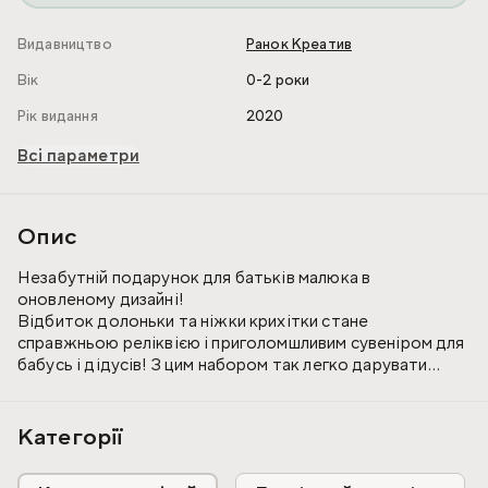
Видавництво
Ранок Креатив
Вік
0-2 роки
Рік видання
2020
Всі параметри
Опис
Незабутній подарунок для батьків малюка в
оновленому дизайні!
Відбиток долоньки та ніжки крихітки стане
справжньою реліквією і приголомшливим сувеніром для
бабусь і дідусів! З цим набором так легко дарувати
щастя на пам'ять!
- Швидко й легко
Категорії
- Безпечно для ніжної шкіри
- Повторюємо дрібні складочки