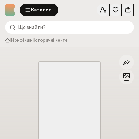
Каталог
|
Нонфікшн
|
Історичні книги