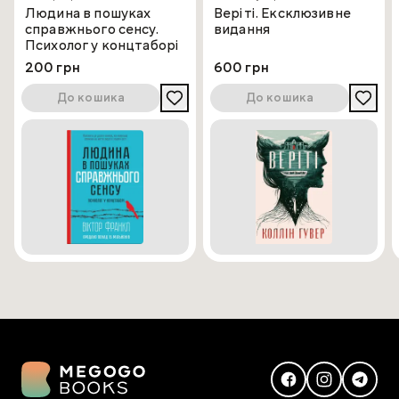
Людина в пошуках
Веріті. Ексклюзивне
справжнього сенсу.
видання
Психолог у концтаборі
200 грн
600 грн
До кошика
До кошика