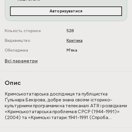
Авторизуватися
Кількість сторінок
528
Видавництво
Критика
Обкладинка
М'яка
Всі параметри
Опис
Кримськотатарська дослідниця та публіцистка
Ґульнара Бекірова, добре знана своїми історико-
культурними програмами на телеканалі ATR і розвідками
«Кримськотатарська проблема в СРСР (1944–1991)»
(2004) та «Кримські татари: 1941–1991 (Спроба
політичної історії)» (2008) та ін., раніше
опублікованими російською мовою, підготувала для