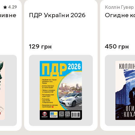
Коллін Гувер
4.29
зивне
ПДР України 2026
Огидне к
129 грн
450 грн