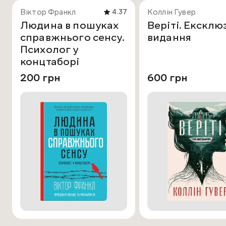
Віктор Франкл
Коллін Гувер
4.37
Людина в пошуках
Веріті. Ексклю
справжнього сенсу.
видання
Психолог у
концтаборі
200 грн
600 грн