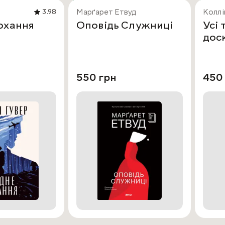
Марґарет Етвуд
Коллі
3.98
охання
Оповідь Служниці
Усі 
дос
550 грн
450