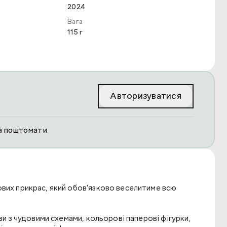
2024
Вага
115 г
Авторизуватися
та поштомати
ових прикрас, який обов'язково веселитиме всю
ви з чудовими схемами, кольорові паперові фігурки,