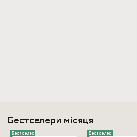
Бестселери місяця
Бестселер
Бестселер