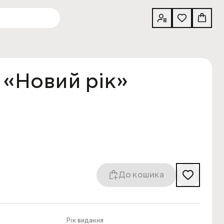
 «Новий рік»
До кошика
Рік видання