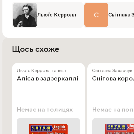
С
Льюїс Керролл
Світлана 
Щось схоже
Льюїс Керролл та інші
Світлана Захарчук 
Аліса в задзеркаллі
Снігова коро
Немає на полицях
Немає на по