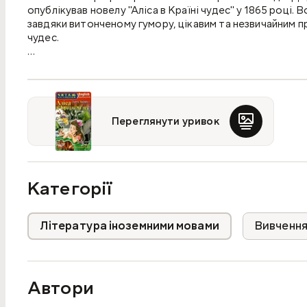
опублікував новелу "Аліса в Країні чудес" у 1865 році.
завдяки витонченому гумору, цікавим та незвичайним пр
чудес.
Книга містить адаптований текст, словник, вправи для 
навичок мовленнєвої діяльності. Посібник рекомендуєт
гімназій, ліцеїв, а також усім, хто вивчає або вдосконал
Переглянути уривок
Категорії
Література іноземними мовами
Вивчення
Автори