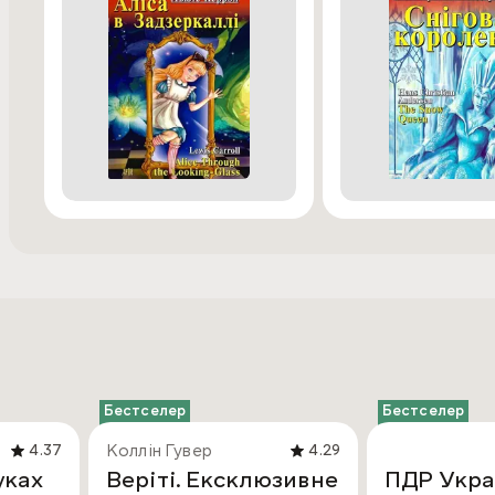
Бестселер
Бестселер
Коллін Гувер
4.37
4.29
уках
Веріті. Ексклюзивне
ПДР Укра