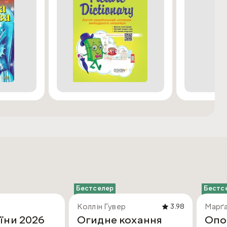
Бестселер
Бестс
Коллін Гувер
Марґа
3.98
їни 2026
Огидне кохання
Опо