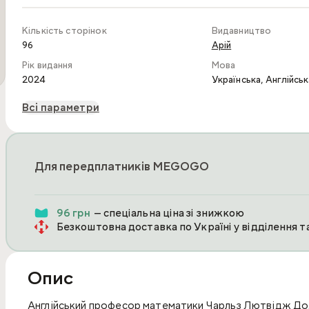
Кількість сторінок
Видавництво
96
Арій
Рік видання
Мова
,
2024
Українська
Англійськ
Всі параметри
Для передплатників MEGOGO
96 грн
— спеціальна ціна зі знижкою
Безкоштовна доставка по Україні у відділення 
Опис
Англійський професор математики Чарльз Лютвідж Д