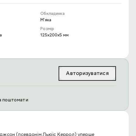
Обкладинка
М'яка
Розмір
а
125x200x5 мм
Авторизуватися
та поштомати
оджсон (псевдонім Льюїс Керрол) уперше