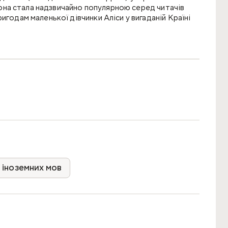
 Вона стала надзвичайно популярною серед читачів
игодам маленької дівчинки Аліси у вигаданій Країні
перевірки розуміння прочитаного та закріплення
ься учням початкових класів загальноосвітніх шкіл,
ює свої знання з англійської мови.
 іноземних мов