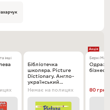
Захарчук
Акція
та інші
Берні Марті
лева
Бібліотечка
Одразу 
школяра. Picture
бізнес-
Dictionary. Англо-
український
словник
лицях
Немає на полицях
80 грн
99
молодшого
школяра