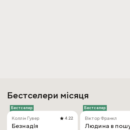
Бестселери місяця
Бестселер
Бестселер
Коллін Гувер
Віктор Франкл
4.22
Безнадія
Людина в пош