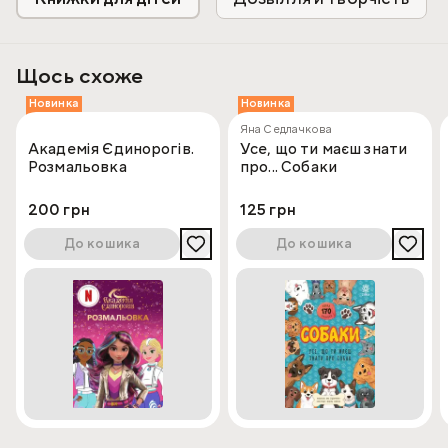
Щось схоже
Новинка
Новинка
Яна Седлачкова
Академія Єдинорогів.
Усе, що ти маєш знати
Розмальовка
про... Собаки
200 грн
125 грн
До кошика
До кошика