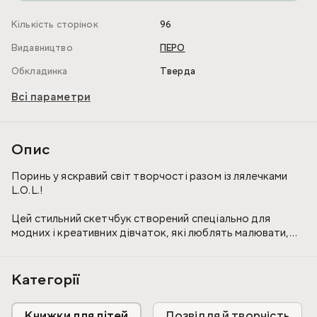
Кількість сторінок
96
Видавництво
ПЕРО
Обкладинка
Тверда
Всі параметри
Опис
Поринь у яскравий світ творчості разом із лялечками
L.O.L.!
Цей стильний скетчбук створений спеціально для
модних і креативних дівчаток, які люблять малювати,
вигадувати образи та втілювати свої ідеї на папері.
Створи власну колекцію модних ескізів і стань
справжньою дизайнеркою разом із L.O.L.!
Категорії
Книжки для дітей
Дозвілля й творчість