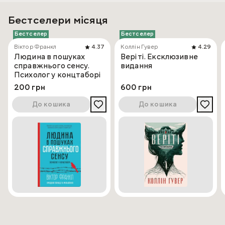
Бестселери місяця
Бестселер
Бестселер
Віктор Франкл
4.37
Коллін Гувер
4.29
Людина в пошуках
Веріті. Ексклюзивне
справжнього сенсу.
видання
Психолог у концтаборі
200 грн
600 грн
До кошика
До кошика