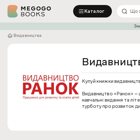
Каталог
Зн
|
Видавництва
Видавницт
Купуй книжки видавницт
Видавництво «Ранок» — це
навчальні видання та літ
турботу про розвиток дит
Історія та Філо
Видавництво «Ранок» пра