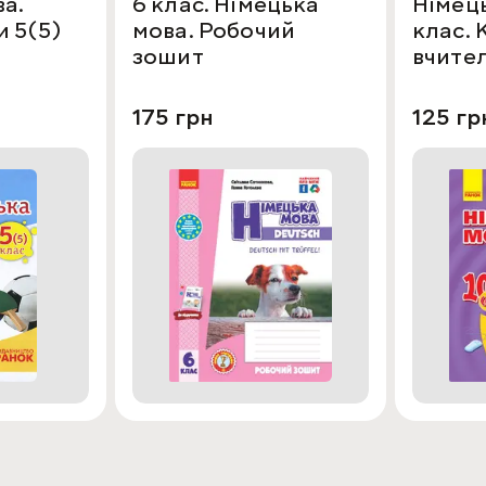
а.
6 клас. Німецька
Німець
 5(5)
мова. Робочий
клас. 
зошит
вчите
175 грн
125 гр