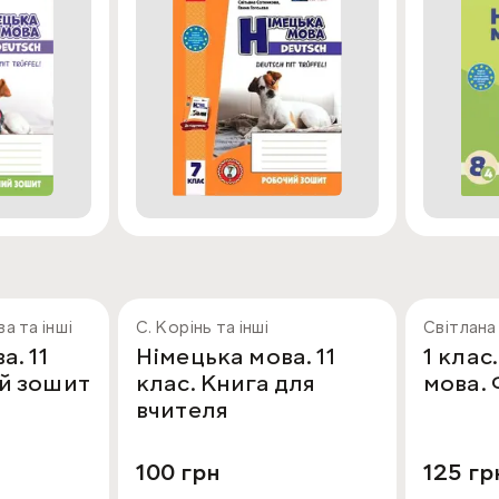
а та інші
С. Корінь та інші
Світлана
а. 11
Німецька мова. 11
1 клас
ий зошит
клас. Книга для
мова.
вчителя
100 грн
125 гр