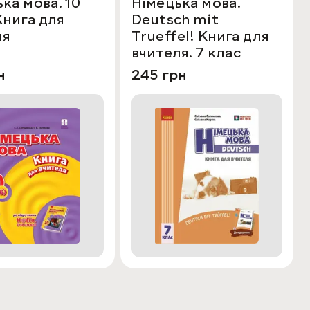
ка мова. 10
Німецька мова.
Книга для
Deutsch mit
ля
Trueffel! Книга для
вчителя. 7 клас
н
245 грн