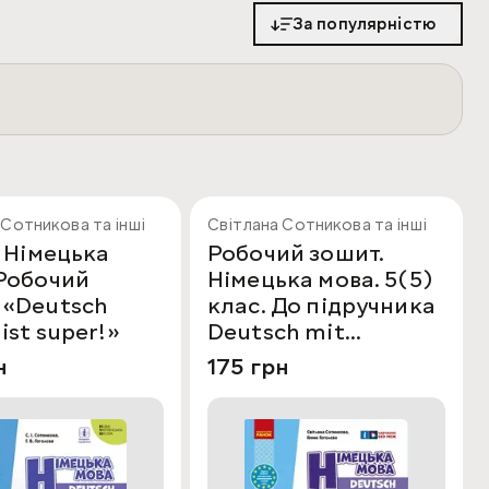
дошкільнят, учнів, підлітків, а
За популярністю
 Усі видання відповідають
 допомагати формувати
ивно працює з українськими й
 Сотникова та інші
Світлана Сотникова та інші
. Німецька
Робочий зошит.
 і навчальних потреб.
 Робочий
Німецька мова. 5(5)
 «Deutsch
клас. До підручника
 посібники, зошити та матеріали
ий процес.
 ist super!»
Deutsch mit
 дітей. Ці видання сприяють
Trüeffel!
н
175 грн
чам розширювати світогляд і
OOKS! Слідкуй за соцмережами
и.