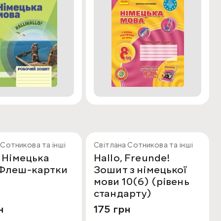
 Сотникова та інші
Світлана Сотникова та інші
. Німецька
Hallo, Freunde!
 Флеш-картки
Зошит з німецької
мови 10(6) (рівень
стандарту)
н
175 грн