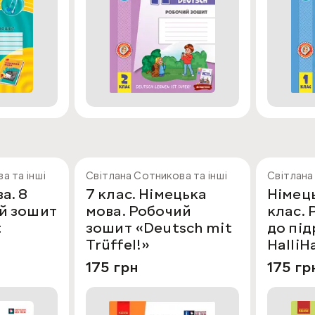
а та інші
Світлана Сотникова та інші
Світлана
а. 8
7 клас. Німецька
Німець
ий зошит
мова. Робочий
клас.
t
зошит «Deutsch mit
до пі
Trüffel!»
HalliHa
175 грн
175 гр