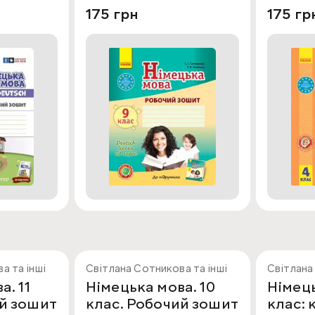
175 грн
175 гр
а та інші
Світлана Сотникова та інші
Світлана
а. 11
Німецька мова. 10
Німець
ий зошит
клас. Робочий зошит
клас: 