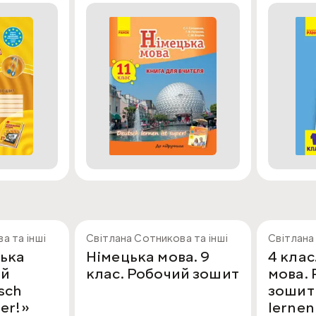
а та інші
Світлана Сотникова та інші
Світлана
цька
Німецька мова. 9
4 клас
ий
клас. Робочий зошит
мова.
sch
зошит
per!»
lernen 