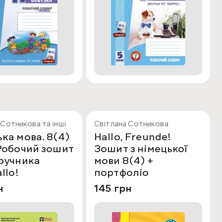
 Сотникова та інші
Світлана Сотникова
ка мова. 8(4)
Hallo, Freunde!
 Робочий зошит
Зошит з німецької
дручника
мови 8(4) +
llo!
портфоліо
н
145 грн