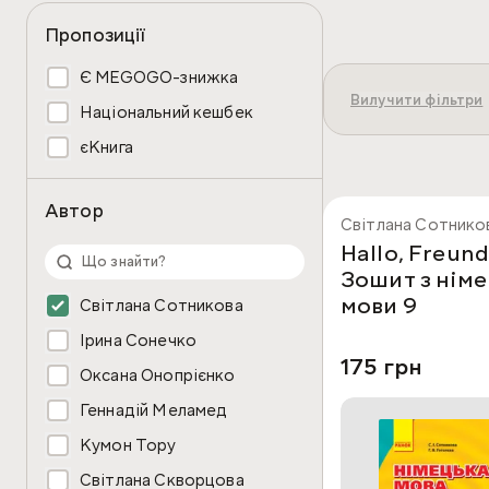
літератури в Україні. Щор
Пропозиції
також видання для педагог
Є MEGOGO-знижка
Філософія видавництва ґр
Вилучити фільтри
державним стандартам і 
Національний кешбек
емоційний інтелект, розв
єКнига
перекладними авторами, 
Асортимент літ
Автор
Світлана Сотников
Hallo, Freund
На MEGOGO BOOKS доступн
Зошит з німе
мови 9
Світлана Сотникова
Навчальна література — в
для НУШ. Вони структуро
Ірина Сонечко
Дитяча література — казк
175 грн
розвитку мовлення, фанта
Оксана Онопрієнко
Для підлітків та молоді 
Геннадій Меламед
знаходити історії, близьк
Кумон Тору
Вбирай книжки видавниц
Світлана Скворцова
та сайтом MEGOGO BOOKS,