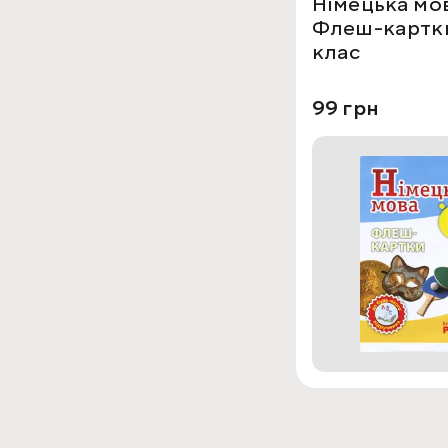
Німецька мов
Флеш-картки
клас
99 грн