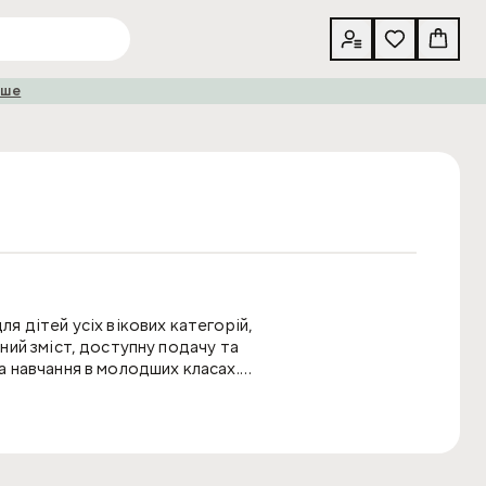
іше
я дітей усіх вікових категорій,
ний зміст, доступну подачу та
а навчання в молодших класах.
в дитячої та навчальної