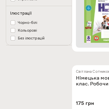
Ілюстрації
Чорно-білі
Кольорові
Без ілюстрацій
Світлана Сотников
Німецька мов
клас. Робоч
175 грн