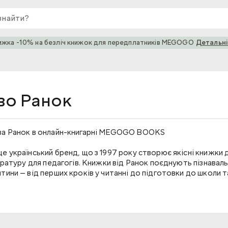
ижка -10% на безліч книжок для передплатників MEGOGO
Детальн
во Ранок
ва Ранок в онлайн-книгарні MEGOGO BOOKS
 український бренд, що з 1997 року створює якісні книжки дл
ературу для педагогів. Книжки від Ранок поєднують пізнаваль
ини — від перших кроків у читанні до підготовки до школи т
софія видавництва Ранок
цює з 1997 року та пропонує один із найширших асортименті