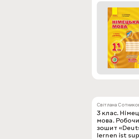
Світлана Сотников
3 клас. Німе
мова. Робоч
зошит «Deut
lernen ist su