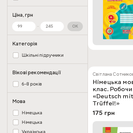
Ціна, грн
OK
Категорія
Шкільні підручники
Вікові рекомендації
Світлана Сотников
Німецька мов
6-8 років
клас. Робоч
«Deutsch mi
Мова
Trüffel!»
175 грн
Нiмецька
Німецька
Українська