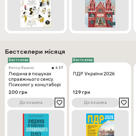
Бестселери місяця
Бестселер
Бестселер
Віктор Франкл
4.37
Людина в пошуках
ПДР України 2026
справжнього сенсу.
Психолог у концтаборі
200 грн
129 грн
До кошика
До кошика