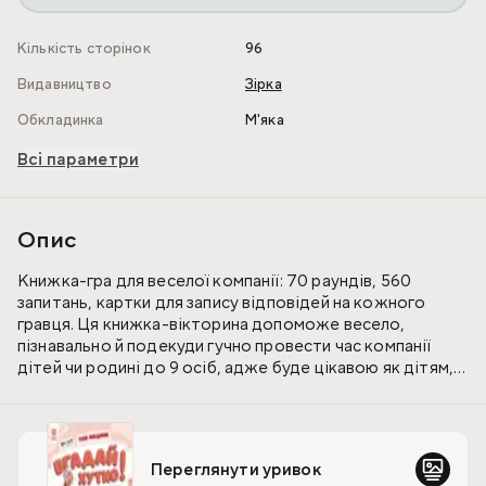
Кількість сторінок
96
Видавництво
Зірка
Обкладинка
М'яка
Всі параметри
Опис
Книжка-гра для веселої компанії: 70 раундів, 560
запитань, картки для запису відповідей на кожного
гравця. Ця книжка-вікторина допоможе весело,
пізнавально й подекуди гучно провести час компанії
дітей чи родині до 9 осіб, адже буде цікавою як дітям,
так і дорослим. Суть гри — набрати якомога більше
балів, давши правильну чи найближчу до правильної
відповідь.
Переглянути уривок
Запитання добирали таким чином, щоб гравцям нелегко