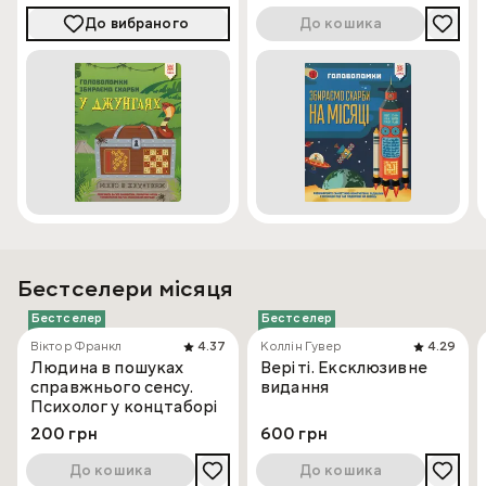
До вибраного
До кошика
Бестселери місяця
Бестселер
Бестселер
Віктор Франкл
4.37
Коллін Гувер
4.29
Людина в пошуках
Веріті. Ексклюзивне
справжнього сенсу.
видання
Психолог у концтаборі
200 грн
600 грн
До кошика
До кошика