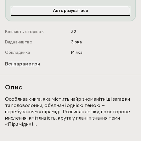
Авторизуватися
Кількість сторінок
32
Видавництво
Зірка
Обкладинка
М'яка
Всі параметри
Опис
Особлива книга, яка містить найрізноманітніші загадки
та головоломки, об'єднані однією темою —
перебуванням у піраміді. Розвиває логіку, просторове
мислення, кмітливість, крута у плані пізнання теми
«Піраміди»!
Книги серії «Головоломки. Збираємо скарби» — це книги,