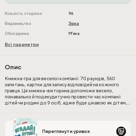
Кількість сторінок
96
Видавництво
Зірка
Обкладинка
М'яка
Всі параметри
Опис
Книжка-гра для веселої компанії: 70 раундів, 560
запитань, картки для запису відповідей на кожного
гравця. Ця книжка-вікторина допоможе весело,
пізнавально й подекуди гучно провести час компанії
дітей чи родині до 9 осіб, адже буде цікавою як дітям,
так і дорослим. Суть гри — набрати якомога більше
балів, давши правильну чи найближчу до правильної
відповідь.
Переглянути уривок
Запитання добирали таким чином, щоб гравцям нелегко