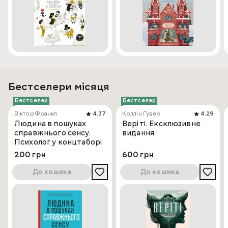
Бестселери місяця
Бестселер
Бестселер
Віктор Франкл
4.37
Коллін Гувер
4.29
Людина в пошуках
Веріті. Ексклюзивне
справжнього сенсу.
видання
Психолог у концтаборі
200 грн
600 грн
До кошика
До кошика