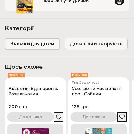
Переглянути уривок
Категорії
Книжки для дітей
Дозвілля й творчість
Щось схоже
Новинка
Новинка
Яна Седлачкова
Академія Єдинорогів.
Усе, що ти маєш знати
Розмальовка
про... Собаки
200 грн
125 грн
До кошика
До кошика