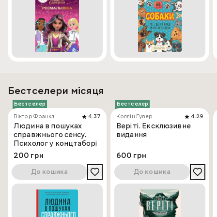
Бестселери місяця
Бестселер
Бестселер
Віктор Франкл
4.37
Коллін Гувер
4.29
Людина в пошуках
Веріті. Ексклюзивне
справжнього сенсу.
видання
Психолог у концтаборі
200 грн
600 грн
До кошика
До кошика