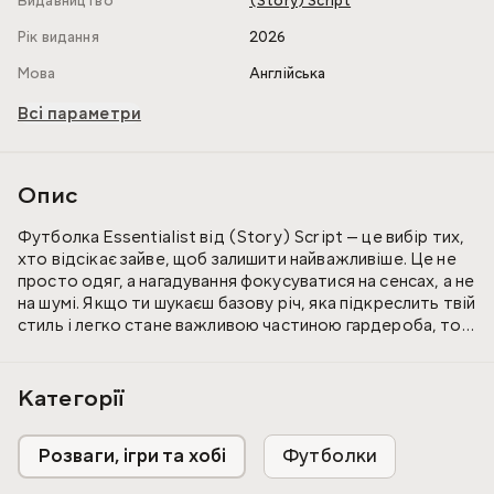
Видавництво
(Story) Script
Рік видання
2026
Мова
Англійська
Всі параметри
Опис
Футболка Essentialist від (Story) Script — це вибір тих,
хто відсікає зайве, щоб залишити найважливіше. Це не
просто одяг, а нагадування фокусуватися на сенсах, а не
на шумі. Якщо ти шукаєш базову річ, яка підкреслить твій
стиль і легко стане важливою частиною гардероба, то
цей мінімалістичний дизайн створений саме для тебе.
95% натуральної бавовни дарують відчуття легкості, а
Категорії
5% еластану дозволяють футболці зберігати ідеальний
вигляд після десятків циклів прання. Oversize крій
Розваги, ігри та хобі
Футболки
забезпечує ту саму свободу, яка потрібна для
впевненого руху в ритмі великого міста.