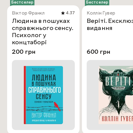
Бестселер
Бестселер
Віктор Франкл
Коллін Гувер
4.37
Людина в пошуках
Веріті. Ексклю
справжнього сенсу.
видання
Психолог у
концтаборі
200 грн
600 грн