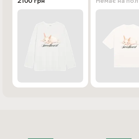
2100 грн
Немає на по
Характеристики:
Колір: шампань.
Склад: 95% бавовни, 5% еластану.
Посадка: oversize, універсальний розмір (one size).
Заміри: довжина — 70 см, ширина — 62 см.