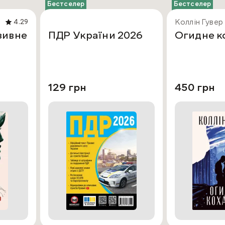
Бестселер
Бестселер
Коллін Гувер
4.29
зивне
ПДР України 2026
Огидне к
129 грн
450 грн