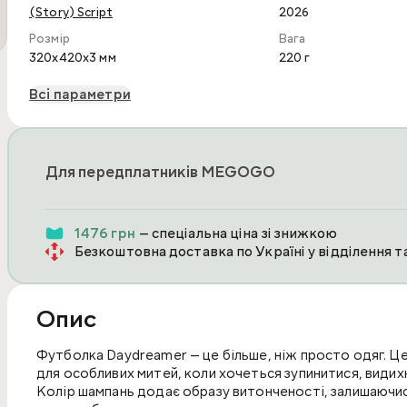
(Story) Script
2026
Розмір
Вага
320x420x3 мм
220 г
Всі параметри
Для передплатників MEGOGO
1476 грн
— спеціальна ціна зі знижкою
Безкоштовна доставка по Україні у відділення 
Опис
Футболка Daydreamer — це більше, ніж просто одяг. Це
для особливих митей, коли хочеться зупинитися, видих
Колір шампань додає образу витонченості, залишаючи