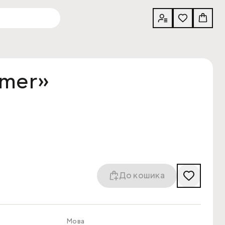
amer»
До кошика
Мова