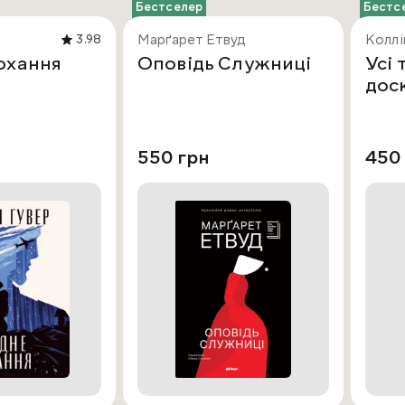
Бестселер
Бестс
Марґарет Етвуд
Коллі
3.98
охання
Оповідь Служниці
Усі 
дос
550 грн
450