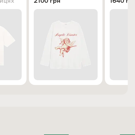
лицях
2100 грн
1640 гр