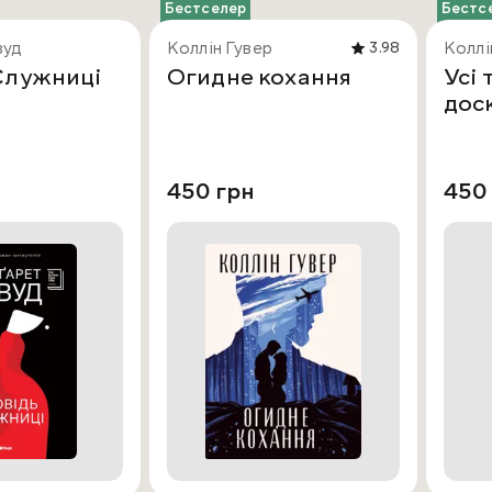
Бестселер
Бестс
вуд
Коллін Гувер
Коллі
3.98
Служниці
Огидне кохання
Усі 
дос
450 грн
450