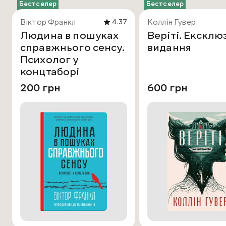
Бестселер
Бестселер
Віктор Франкл
Коллін Гувер
4.37
Людина в пошуках
Веріті. Ексклю
справжнього сенсу.
видання
Психолог у
концтаборі
200 грн
600 грн