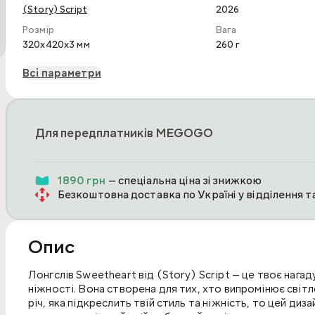
(Story) Script
2026
Розмір
Вага
320x420x3 мм
260 г
Всі параметри
Для передплатників MEGOGO
1890 грн
— спеціальна ціна зі знижкою
Безкоштовна доставка по Україні у відділення 
Опис
Лонгслів Sweetheart від (Story) Script — це твоє нагад
ніжності. Вона створена для тих, хто випромінює світл
річ, яка підкреслить твій стиль та ніжність, то цей диз