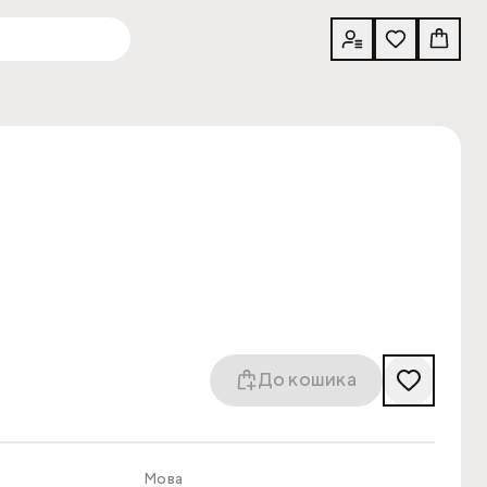
До кошика
Мова