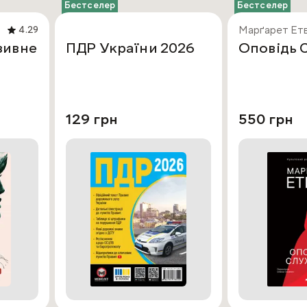
Бестселер
Бестселер
Марґарет Ет
4.29
зивне
ПДР України 2026
Оповідь 
129 грн
550 грн