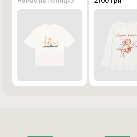
Немає на полицях
2100 грн
Лонгслів Sweetheart — неси любов у цей світ. Обирай ре
Характеристики:
Колір: шампань (champagne).
Склад: 95% бавовни, 5% еластану.
Крій: oversize, універсальний розмір (one size).
Заміри: довжина — 71 см, ширина — 56 см, довжина рукав